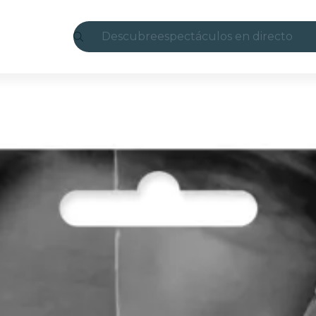
Descubre
espectáculos en directo
Madrid
candlelight
Londres
experiencias y ciudades
São Paulo
exposiciones
Seúl
recorridos por la ciudad
conciertos