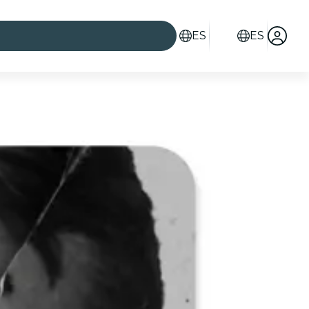
ES
ES