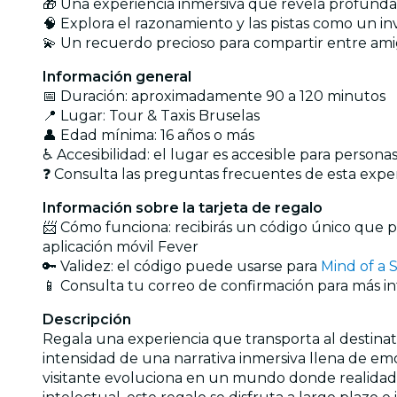
🎁 Una experiencia inmersiva que revela profund
🧠 Explora el razonamiento y las pistas como un in
💫 Un recuerdo precioso para compartir entre amig
Información general
📅 Duración: aproximadamente 90 a 120 minutos
📍 Lugar: Tour & Taxis Bruselas
👤 Edad mínima: 16 años o más
♿ Accesibilidad: el lugar es accesible para person
❓ Consulta las preguntas frecuentes de esta expe
Información sobre la tarjeta de regalo
📨 Cómo funciona: recibirás un código único que pod
aplicación móvil Fever
🔑 Validez: el código puede usarse para
Mind of a S
📱 Consulta tu correo de confirmación para más i
Descripción
Regala una experiencia que transporta al destinatari
intensidad de una narrativa inmersiva llena de emo
visitante evoluciona en un mundo donde realidad 