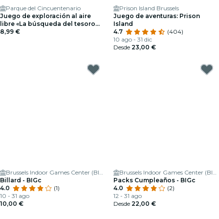
Parque del Cincuentenario
Prison Island Brussels
Juego de exploración al aire
Juego de aventuras: Prison
libre «La búsqueda del tesoro
Island
del Holandés» en Bruselas
8,99 €
4.7
(404)
10 ago - 31 dic
Desde
23,00 €
Brussels Indoor Games Center (BIGc) 🕹
Brussels Indoor Games Center (BIGc) 🕹
Billard - BIGc
Packs Cumpleaños - BIGc
4.0
(1)
4.0
(2)
10 - 31 ago
12 - 31 ago
10,00 €
Desde
22,00 €