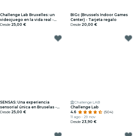
Challenge Lab Bruxelles: un
BIGc (Brussels Indoor Games
videojuego en la vida real -
Center) - Tarjeta regalo
Tarjeta regalo
Desde
25,00 €
Desde
20,00 €
SENSAS: Una experiencia
Challenge LAB
sensorial única en Bruselas -
Challenge Lab
Tarjeta regalo
Desde
25,00 €
4.6
(504)
11 ago - 29 nov
Desde
23,90 €