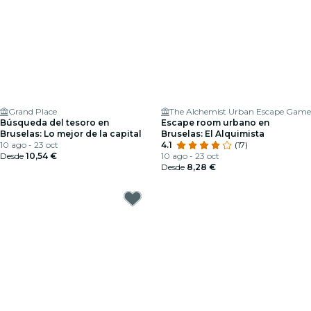
Grand Place
The Alchemist Urban Escape Game
Búsqueda del tesoro en
Escape room urbano en
Bruselas: Lo mejor de la capital
Bruselas: El Alquimista
10 ago - 23 oct
4.1
(17)
Desde
10,54 €
10 ago - 23 oct
Desde
8,28 €