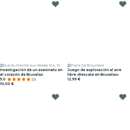
Rue du Marché aux Herbes 104, 1000 Bruxelles, Belgium
Plaza De Brouckère
Investigación de un asesinato en
Juego de exploración al aire
el corazón de Bruselas
libre «Rescate en Bruselas»
5.0
(2)
12,99 €
10,00 €