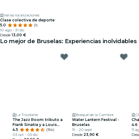
Varias localizaciones
Clase colectiva de deporte
5.0
(1)
10 ago - 31 dic
Desde
13,00 €
Lo mejor de Bruselas: Experiencias inolvidables
La Tricoterie
Bosque de la Cambre
C
The Jazz Room: tributo a
Water Lantern Festival -
Cha
Frank Sinatra y a Louis
Bruselas
4.6
Armstrong
4.5
(154)
19 - 20 sept
11 a
03 oct - 05 dic
Desde
23,90 €
Des