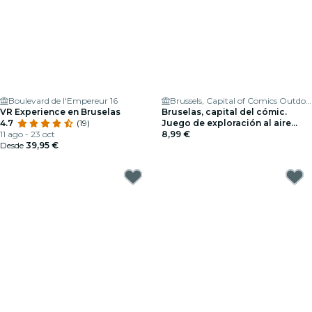
Boulevard de l'Empereur 16
Brussels, Capital of Comics Outdoor Exploration Game
VR Experience en Bruselas
Bruselas, capital del cómic.
4.7
(19)
Juego de exploración al aire
11 ago - 23 oct
libre
8,99 €
Desde
39,95 €