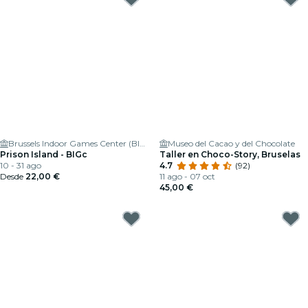
Brussels Indoor Games Center (BIGc) 🕹
Museo del Cacao y del Chocolate
Prison Island - BIGc
Taller en Choco-Story, Bruselas
10 - 31 ago
4.7
(92)
Desde
22,00 €
11 ago - 07 oct
45,00 €