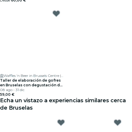
Desde
60,00 €
Waffles 'n Beer in Brussels Centre | Workshops, Breakfasts, Tours & Private Events
Taller de elaboración de gofres
en Bruselas con degustación de
cerveza
08 ago - 31 dic
59,00 €
Echa un vistazo a experiencias similares cerca
de Bruselas