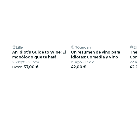
Lille
Róterdam
E
An Idiot’s Guide to Wine: El
Un resumen de vino para
The
monólogo que te hará
idiotas: Comedia y Vino
Com
interesante en una noche de
26 sept - 21 nov
15 ago - 13 dic
22 a
fiesta
Desde
37,00 €
42,00 €
42,