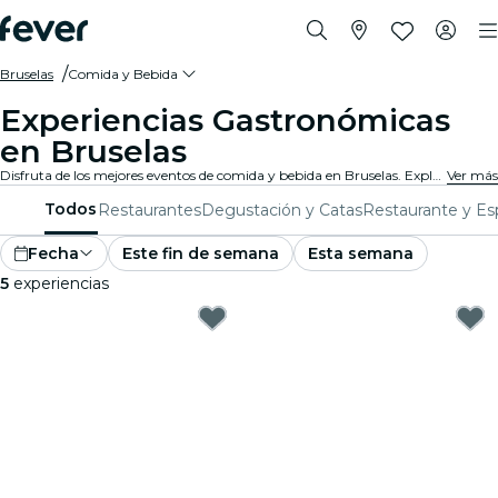
Bruselas
Comida y Bebida
Experiencias Gastronómicas
en Bruselas
Disfruta de los mejores eventos de comida y bebida en Bruselas. Explora experiencias gourmet tentadoras que satisfacen todos los gustos y preferencias.
Ver más
Todos
Restaurantes
Degustación y Catas
Restaurante y Es
Fecha
Este fin de semana
Esta semana
5
experiencias