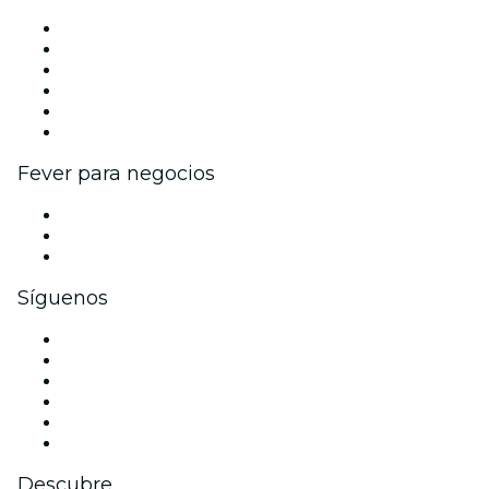
Gestiona tu evento
Publica tu evento
Eventos y beneficios para empresas
Programa de Afiliados
Programa de embajadores e influencers
Colaboraciones de marca
Fever para negocios
Eventos privados y entradas de grupo
Beneficios corporativos
Tarjetas y cupones de regalo corporativos
Síguenos
Facebook
X (Twitter)
Instagram
TikTok
LinkedIn
Youtube
Descubre