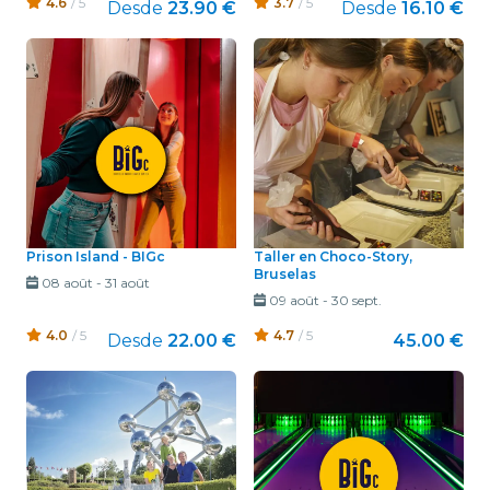
4.6
/ 5
3.7
/ 5
Desde
23.90 €
Desde
16.10 €
Prison Island - BIGc
Taller en Choco-Story,
Bruselas
08 août
-
31 août
09 août
-
30 sept.
4.0
/ 5
4.7
/ 5
Desde
22.00 €
45.00 €