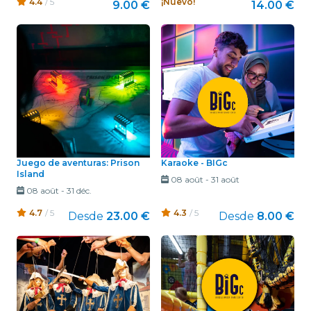
4.4
/ 5
¡Nuevo!
9.00 €
14.00 €
Juego de aventuras: Prison
Karaoke - BIGc
Island
08 août
-
31 août
08 août
-
31 déc.
4.7
/ 5
4.3
/ 5
Desde
23.00 €
Desde
8.00 €