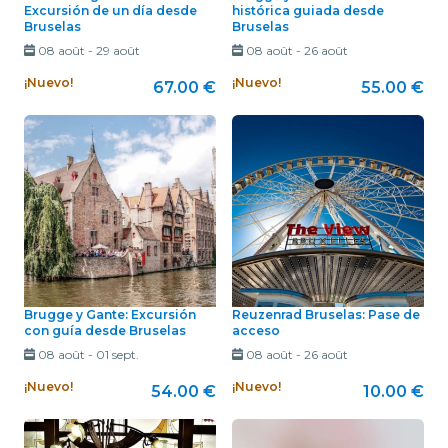
Excursión de un día desde
histórica guiada desde
Bruselas
Bruselas
08 août
-
29 août
08 août
-
26 août
¡Nuevo!
¡Nuevo!
67.00 €
55.00 €
Brugge y Gante: Excursión
Reuzenrad Bruselas: Pase de
con guía desde Bruselas
acceso
08 août
-
01 sept.
08 août
-
26 août
¡Nuevo!
¡Nuevo!
54.00 €
10.00 €