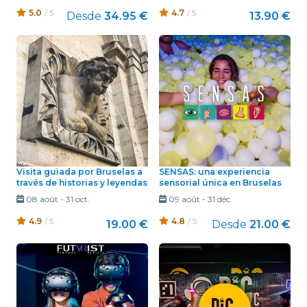
5.0
/ 5
4.7
/ 5
Desde
34.95 €
13.90 €
Visita guiada por Bruselas a
SENSAS: una experiencia
través de historias y leyendas
sensorial única en Bruselas
08 août
-
31 oct.
09 août
-
31 déc.
4.9
/ 5
4.8
/ 5
19.00 €
Desde
21.00 €