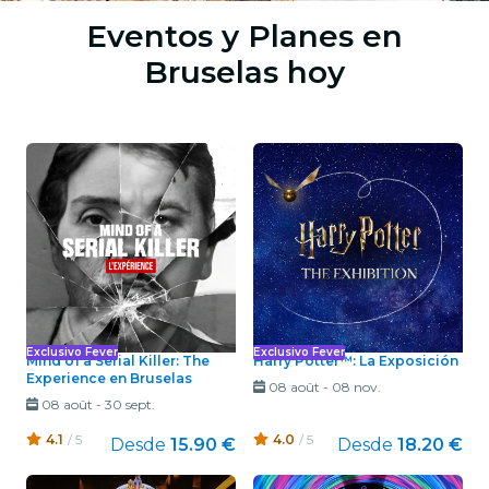
Eventos y Planes en
Bruselas hoy
Exclusivo Fever
Exclusivo Fever
Mind of a Serial Killer: The
Harry Potter™: La Exposición
Experience en Bruselas
08 août
-
08 nov.
08 août
-
30 sept.
4.1
/ 5
4.0
/ 5
Desde
15.90 €
Desde
18.20 €