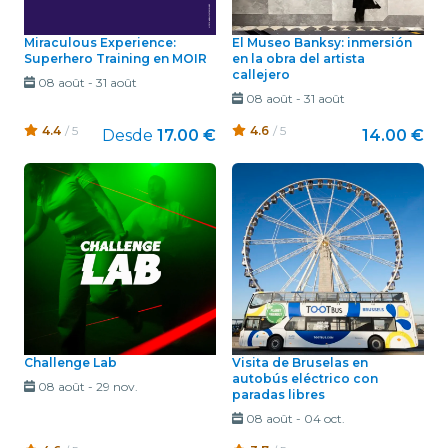
Miraculous Experience:
El Museo Banksy: inmersión
Superhero Training en MOIR
en la obra del artista
callejero
08 août
-
31 août
08 août
-
31 août
4.4
/ 5
4.6
/ 5
Desde
17.00 €
14.00 €
Challenge Lab
Visita de Bruselas en
autobús eléctrico con
08 août
-
29 nov.
paradas libres
08 août
-
04 oct.