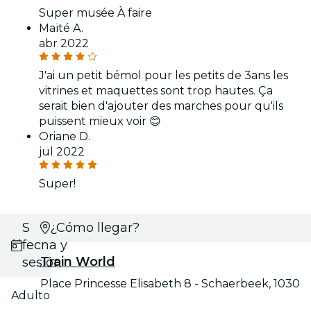
Super musée À faire
Maïté A.
abr 2022
J'ai un petit bémol pour les petits de 3ans les
vitrines et maquettes sont trop hautes. Ça
serait bien d'ajouter des marches pour qu'ils
puissent mieux voir 😊
Oriane D.
jul 2022
Super!
Selecciona
¿Cómo llegar?
fecha y
Train World
sesión
Place Princesse Elisabeth 8 - Schaerbeek, 1030
Adulto