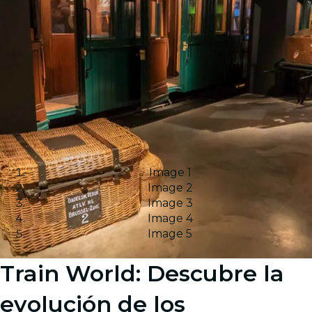
Image 1
Image 2
Image 3
Image 4
Image 5
Train World: Descubre la
evolución de los