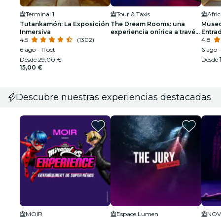
Terminal 1
Tour & Taxis
Afri
Tutankamón: La Exposición
The Dream Rooms: una
Museo 
Inmersiva
experiencia onírica a través
Entra
4.5
(1302)
de varios universos de
4.8
piscinas de bolas - Lista de
6 ago - 11 oct
6 ago -
espera
Desde
29,00 €
Desde
15,00 €
Descubre nuestras experiencias destacadas
MOIR
Espace Lumen
NO