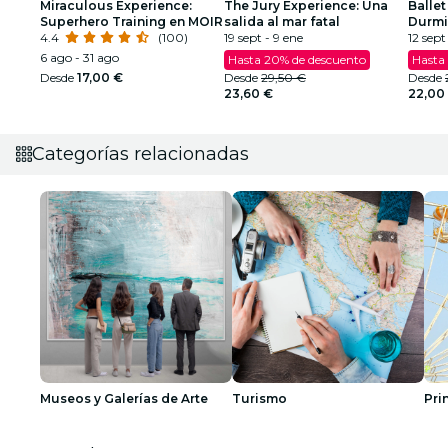
Miraculous Experience:
The Jury Experience: Una
Ballet
Superhero Training en MOIR
salida al mar fatal
Durmi
4.4
(100)
19 sept - 9 ene
espec
12 sept 
6 ago - 31 ago
Hasta 20% de descuento
Hasta
Desde
17,00 €
Desde
29,50 €
Desde
23,60 €
22,00
Categorías relacionadas
Museos y Galerías de Arte
Turismo
Pri