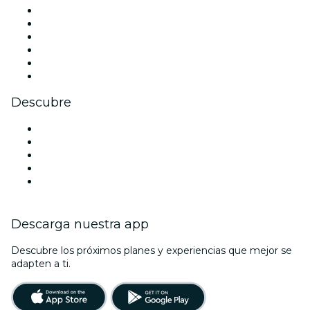
Facebook
X (Twitter)
Instagram
TikTok
LinkedIn
Youtube
Descubre
Locales y espacios de eventos en Bruselas
Hoy
Mañana
Esta semana
Este fin de semana
Descarga nuestra app
Descubre los próximos planes y experiencias que mejor se
adapten a ti.