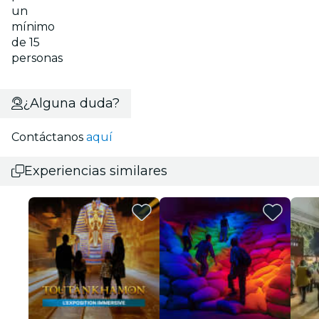
un
mínimo
de 15
personas
¿Alguna duda?
Contáctanos
aquí
Experiencias similares