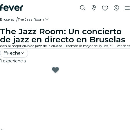
Bruselas
The Jazz Room
The Jazz Room: Un concierto
de jazz en directo en Bruselas
¡Ven al mejor club de jazz de la ciudad! Traemos lo mejor del blues, el soul y el jazz en direto con un ambiente íntimo. Cada nota cuenta una historia, cada improvisación y cada canción conmueven al público. ¡Descubre los tributos y conciertos de jazz cerca de ti!
Ver más
Fecha
1
experiencia