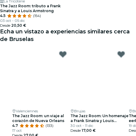
La Tricoterie
The Jazz Room: tributo a Frank
Sinatra y a Louis Armstrong
4.5
(154)
03 oct - 05 dic
Desde
20,50 €
Echa un vistazo a experiencias similares cerca
de Bruselas
Valenciennes
Brujas
B
The Jazz Room: un viaje al
The Jazz Room: Un homenaje
The
corazón de Nueva Orleans
a Frank Sinatra y Louis
eer
4.7
(133)
Armstrong
30 oct - 11 dic
& L
19 d
17 oct
Desde
17,00 €
Des
Desde
27,00 €