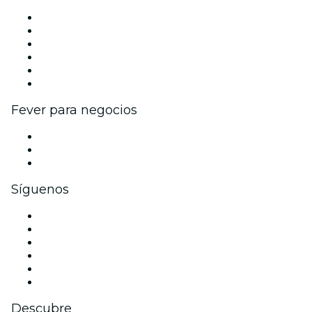
Gestiona tu evento
Publica tu evento
Eventos y beneficios para empresas
Programa de Afiliados
Programa de embajadores e influencers
Colaboraciones de marca
Fever para negocios
Eventos privados y entradas de grupo
Beneficios corporativos
Tarjetas y cupones de regalo corporativos
Síguenos
Facebook
X (Twitter)
Instagram
TikTok
LinkedIn
Youtube
Descubre