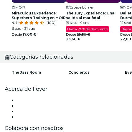
MOIR
Espace Lumen
NO
Miraculous Experience:
The Jury Experience: Una
Ballet
Superhero Training en MOIR
salida al mar fatal
Durmi
4.4
(100)
19 sept - 9 ene
espec
12 sept 
6 ago - 31 ago
Hasta 20% de descuento
Hasta
Desde
17,00 €
Desde
29,50 €
Desde
23,60 €
22,00
Categorías relacionadas
The Jazz Room
Conciertos
Eve
Acerca de Fever
Prensa
Únete al equipo
Tarjetas Regalo
Centro de asistencia
Colabora con nosotros