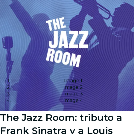
Image 1
Image 2
Image 3
Image 4
The Jazz Room: tributo a
Frank Sinatra y a Louis