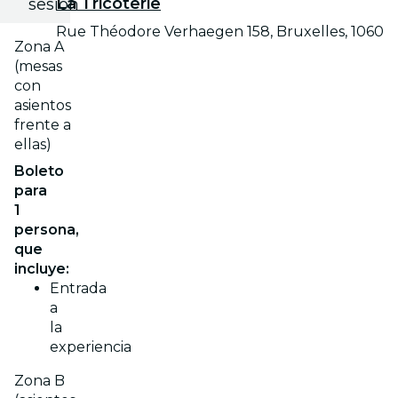
La Tricoterie
sesión
Rue Théodore Verhaegen 158, Bruxelles, 1060
Zona A
(mesas
con
asientos
frente a
ellas)
Boleto
para
1
persona,
que
incluye:
Entrada
a
la
experiencia
Zona B