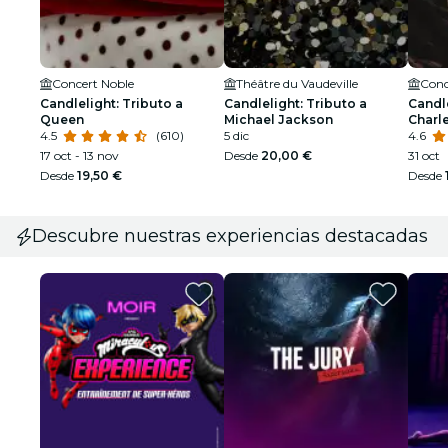
Concert Noble
Théâtre du Vaudeville
Conc
Candlelight: Tributo a
Candlelight: Tributo a
Candle
Queen
Michael Jackson
Charl
4.5
(610)
5 dic
4.6
17 oct - 13 nov
Desde
20,00 €
31 oct
Desde
19,50 €
Desde
Descubre nuestras experiencias destacadas