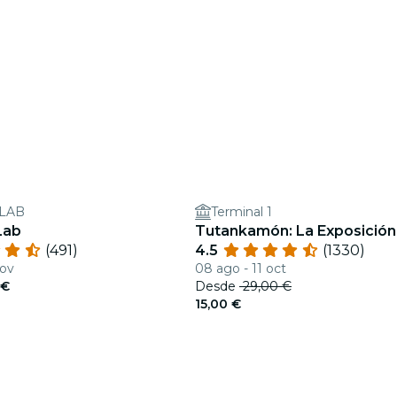
 LAB
Terminal 1
Lab
Tutankamón: La Exposición
(491)
4.5
(1330)
nov
08 ago - 11 oct
 €
Desde
29,00 €
15,00 €