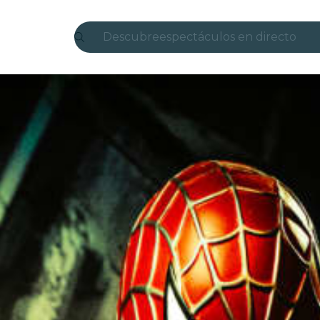
Descubre
espectáculos en directo
Madrid
candlelight
Londres
experiencias y ciudades
São Paulo
exposiciones
Seúl
recorridos por la ciudad
conciertos