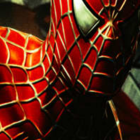
restaurantes
cine