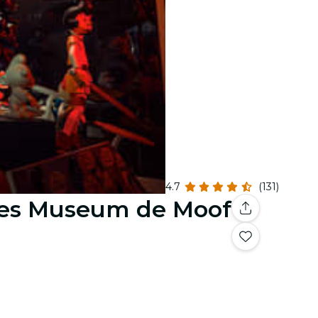
4.7
(131)
nes Museum de Moof