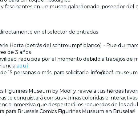
s y fascinantes en un museo galardonado, poseedor del ce
s directamente en el selector de entradas
erie Horta (detrás del schtroumpf blanco) - Rue du marc
res de 3 años
movilidad reducida por el momento debido a trabajos de
riencia
aquí
 de 15 personas o más, para solicitarlo: info@bcf-museum
cs Figurines Museum by Moof y revive a tus héroes favori
s te conquistará con sus vitrinas coloridas e interactivas
encia inmersiva que despertará los recuerdos de los adult
hora para Brussels Comics Figurines Museum en Bruselas!