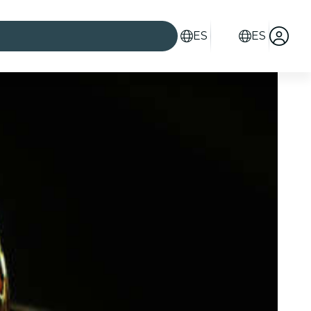
ES
ES