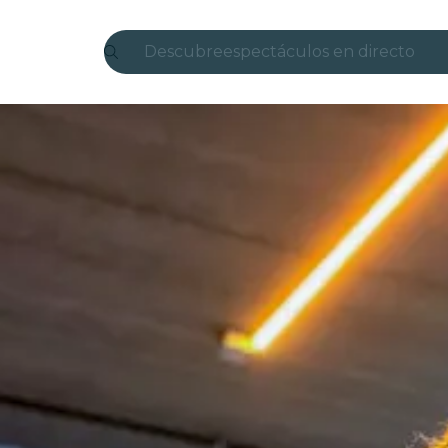
Descubre
espectáculos en directo
Madrid
candlelight
Londres
experiencias y ciudades
São Paulo
exposiciones
Seúl
recorridos por la ciudad
conciertos