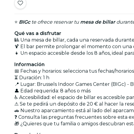
⭐
BIGc
te ofrece reservar tu
mesa de billar
durante
Qué vas a disfrutar
🎱 Una mesa de billar, cada una reservada durante
🍹 El bar permite prolongar el momento con una 
👧 Un espacio accesible desde los 8 años, ideal para
Información
📅 Fechas y horarios: selecciona tus fechas/horari
⏳ Duración: 1 h
📍 Lugar: Brussels Indoor Games Center (BIGc) - 
👤 Edad requerida: 8 años o más
♿ Accesibilidad: el espacio de billar es accesible
⚠ Se te pedirá un depósito de 20 € al hacer la res
🚗 Nuestro aparcamiento está al lado del aparca
❓ Consulta las preguntas frecuentes sobre esta e
🎁 ¿Quieres que tu familia o amigos descubran est