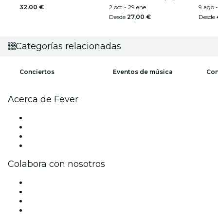
32,00 €
2 oct - 29 ene
9 ago -
Desde
27,00 €
Desde
Categorías relacionadas
Conciertos
Eventos de música
Con
Acerca de Fever
Prensa
Únete al equipo
Tarjetas Regalo
Centro de asistencia
Colabora con nosotros
Gestiona tu evento
Publica tu evento
Eventos y beneficios para empresas
Programa de Afiliados