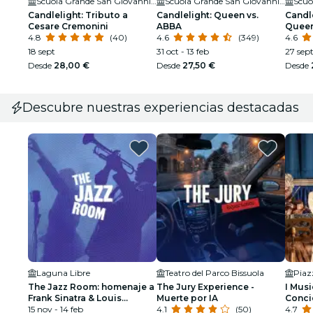
Scuola Grande San Giovanni Evangelista di Venezia
Scuola Grande San Giovanni Evangelista di Venezia
Candlelight: Tributo a
Candlelight: Queen vs.
Candle
Cesare Cremonini
ABBA
Quee
4.8
(40)
4.6
(349)
4.6
18 sept
31 oct - 13 feb
27 sep
Desde
28,00 €
Desde
27,50 €
Desde
Descubre nuestras experiencias destacadas
Laguna Libre
Teatro del Parco Bissuola
Piaz
The Jazz Room: homenaje a
The Jury Experience -
I Musi
Frank Sinatra & Louis
Muerte por IA
Concie
Armstrong
15 nov - 14 feb
4.1
(50)
Estaci
4.7