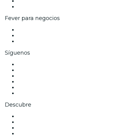
Programa de embajadores e influencers
Colaboraciones de marca
Fever para negocios
Eventos privados y entradas de grupo
Beneficios corporativos
Tarjetas y cupones de regalo corporativos
Síguenos
Facebook
X (Twitter)
Instagram
TikTok
LinkedIn
Youtube
Descubre
Locales y espacios de eventos en Venecia
Hoy
Mañana
Esta semana