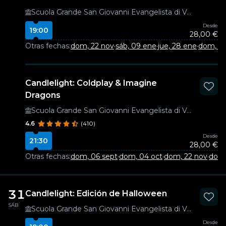
Scuola Grande San Giovanni Evangelista di Venezia
Desde
19:00
28,00 €
Otras fechas:
dom, 22 nov
·
sáb, 09 ene
·
jue, 28 ene
·
dom, 21
Candlelight: Coldplay & Imagine
Dragons
Scuola Grande San Giovanni Evangelista di Venezia
4.6
(410)
Desde
21:30
28,00 €
Otras fechas:
dom, 06 sept
·
dom, 04 oct
·
dom, 22 nov
·
dom,
31
Candlelight: Edición de Halloween
SÁB
Scuola Grande San Giovanni Evangelista di Venezia
Desde