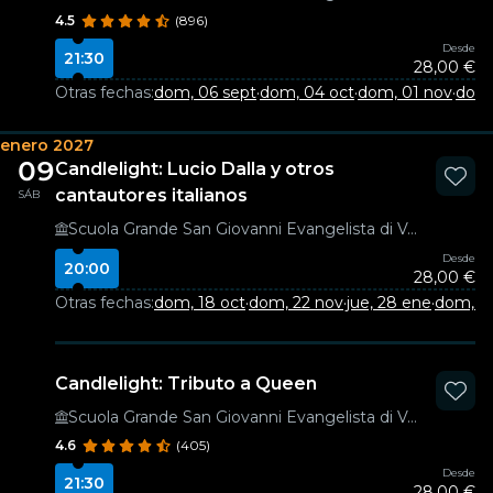
4.5
(896)
Desde
21:30
28,00 €
Otras fechas:
dom, 06 sept
·
dom, 04 oct
·
dom, 01 nov
·
dom,
enero 2027
09
Candlelight: Lucio Dalla y otros
cantautores italianos
SÁB
Scuola Grande San Giovanni Evangelista di Venezia
Desde
20:00
28,00 €
Otras fechas:
dom, 18 oct
·
dom, 22 nov
·
jue, 28 ene
·
dom, 21
Candlelight: Tributo a Queen
Scuola Grande San Giovanni Evangelista di Venezia
4.6
(405)
Desde
21:30
28,00 €