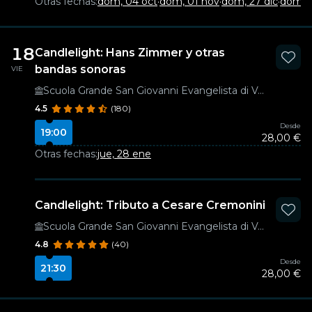
Otras fechas:
dom, 04 oct
·
dom, 01 nov
·
dom, 27 dic
·
dom, 
18
Candlelight: Hans Zimmer y otras
bandas sonoras
VIE
Scuola Grande San Giovanni Evangelista di Venezia
4.5
(180)
Desde
19:00
28,00 €
Otras fechas:
jue, 28 ene
Candlelight: Tributo a Cesare Cremonini
Scuola Grande San Giovanni Evangelista di Venezia
4.8
(40)
Desde
21:30
28,00 €