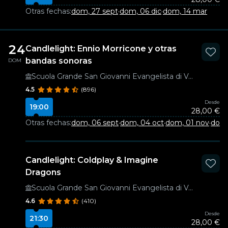
Otras fechas:
dom, 27 sept
·
dom, 06 dic
·
dom, 14 mar
24
Candlelight: Ennio Morricone y otras
bandas sonoras
DOM
Scuola Grande San Giovanni Evangelista di Venezia
4.5
(896)
Desde
19:00
28,00 €
Otras fechas:
dom, 06 sept
·
dom, 04 oct
·
dom, 01 nov
·
dom,
Candlelight: Coldplay & Imagine
Dragons
Scuola Grande San Giovanni Evangelista di Venezia
4.6
(410)
Desde
21:30
28,00 €