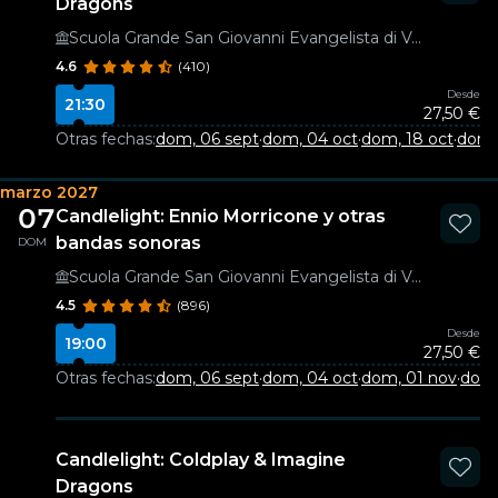
Dragons
Scuola Grande San Giovanni Evangelista di Venezia
4.6
(410)
Desde
21:30
27,50 €
Otras fechas:
dom, 06 sept
·
dom, 04 oct
·
dom, 18 oct
·
dom,
marzo 2027
07
Candlelight: Ennio Morricone y otras
bandas sonoras
DOM
Scuola Grande San Giovanni Evangelista di Venezia
4.5
(896)
Desde
19:00
27,50 €
Otras fechas:
dom, 06 sept
·
dom, 04 oct
·
dom, 01 nov
·
dom,
Candlelight: Coldplay & Imagine
Dragons