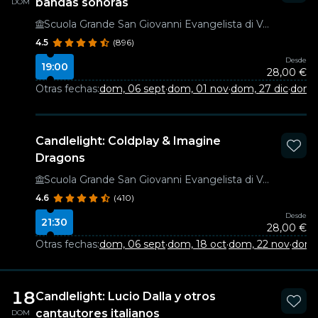
bandas sonoras
DOM
Scuola Grande San Giovanni Evangelista di Venezia
4.5
(896)
Desde
19:00
28,00 €
Otras fechas:
dom, 06 sept
·
dom, 01 nov
·
dom, 27 dic
·
dom,
Candlelight: Coldplay & Imagine
Dragons
Scuola Grande San Giovanni Evangelista di Venezia
4.6
(410)
Desde
21:30
28,00 €
Otras fechas:
dom, 06 sept
·
dom, 18 oct
·
dom, 22 nov
·
dom, 
18
Candlelight: Lucio Dalla y otros
cantautores italianos
DOM