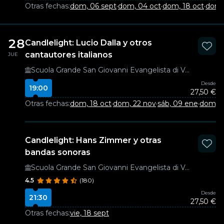
Otras fechas:
dom, 06 sept
·
dom, 04 oct
·
dom, 18 oct
·
dom,
28
Candlelight: Lucio Dalla y otros
cantautores italianos
JUE
Scuola Grande San Giovanni Evangelista di Venezia
Desde
19:00
27,50 €
Otras fechas:
dom, 18 oct
·
dom, 22 nov
·
sáb, 09 ene
·
dom, 2
Candlelight: Hans Zimmer y otras
bandas sonoras
Scuola Grande San Giovanni Evangelista di Venezia
4.5
(180)
Desde
21:30
27,50 €
Otras fechas:
vie, 18 sept