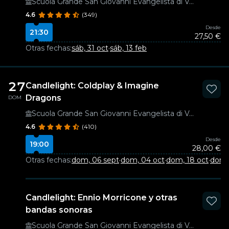
Scuola Grande San Giovanni Evangelista di Venezia
4.6
(349)
Desde
21:30
27,50 €
Otras fechas:
sáb, 31 oct
·
sáb, 13 feb
27
Candlelight: Coldplay & Imagine
Dragons
DOM
Scuola Grande San Giovanni Evangelista di Venezia
4.6
(410)
Desde
19:00
28,00 €
Otras fechas:
dom, 06 sept
·
dom, 04 oct
·
dom, 18 oct
·
dom,
Candlelight: Ennio Morricone y otras
bandas sonoras
Scuola Grande San Giovanni Evangelista di Venezia