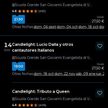
Scuola Grande San Giovanni Evangelista di Venezia
4.6
(410)
Desde
21:30
27,50 €
Otras fechas:
dom, 06 sept
·
dom, 04 oct
·
dom, 18 oct
·
dom,
14
Candlelight: Lucio Dalla y otros
cantautores italianos
DOM
Scuola Grande San Giovanni Evangelista di Venezia
Desde
19:00
27,50 €
Otras fechas:
dom, 18 oct
·
dom, 22 nov
·
sáb, 09 ene
·
jue, 28
Candlelight: Tributo a Queen
Scuola Grande San Giovanni Evangelista di Venezia
4.6
(405)