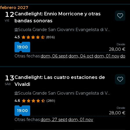
febrero 2027
12
Candlelight: Ennio Morricone y otras
bandas sonoras
VIE
Scuola Grande San Giovanni Evangelista di Venezia
4.5
(896)
Desde
19:00
28,00 €
Otras fechas:
dom, 06 sept
·
dom, 04 oct
·
dom, 01 nov
·
dom,
13
Candlelight: Las cuatro estaciones de
Vivaldi
SÁB
Scuola Grande San Giovanni Evangelista di Venezia
4.6
(289)
Desde
19:00
28,00 €
Otras fechas:
dom, 27 sept
·
dom, 01 nov