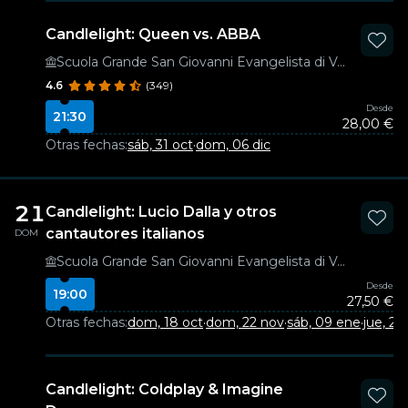
Candlelight: Queen vs. ABBA
Scuola Grande San Giovanni Evangelista di Venezia
4.6
(349)
Desde
21:30
28,00 €
Otras fechas:
sáb, 31 oct
·
dom, 06 dic
21
Candlelight: Lucio Dalla y otros
cantautores italianos
DOM
Scuola Grande San Giovanni Evangelista di Venezia
Desde
19:00
27,50 €
Otras fechas:
dom, 18 oct
·
dom, 22 nov
·
sáb, 09 ene
·
jue, 28
Candlelight: Coldplay & Imagine