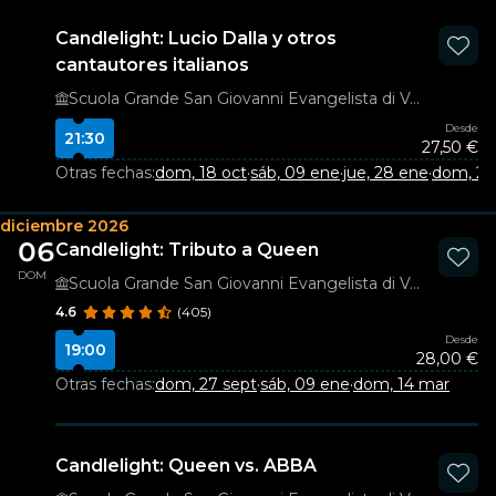
Candlelight: Lucio Dalla y otros
cantautores italianos
Scuola Grande San Giovanni Evangelista di Venezia
Desde
21:30
27,50 €
Otras fechas:
dom, 18 oct
·
sáb, 09 ene
·
jue, 28 ene
·
dom, 21
diciembre 2026
06
Candlelight: Tributo a Queen
DOM
Scuola Grande San Giovanni Evangelista di Venezia
4.6
(405)
Desde
19:00
28,00 €
Otras fechas:
dom, 27 sept
·
sáb, 09 ene
·
dom, 14 mar
Candlelight: Queen vs. ABBA