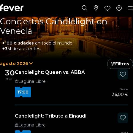
Conciertos Candlelight en
Venecia
+100 ciudades
en todo el mundo.
+3M
de asistentes.
agosto 2026
Filtros
30
Candlelight: Queen vs. ABBA
DOM
Laguna Libre
Desde
17:00
36,00 €
Candlelight: Tributo a Einaudi
Laguna Libre
Desde