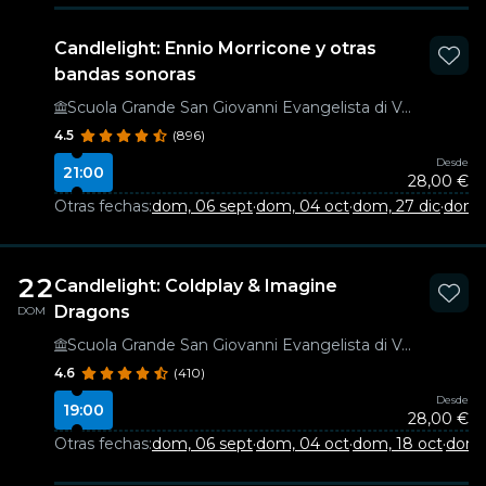
Candlelight: Ennio Morricone y otras
bandas sonoras
Scuola Grande San Giovanni Evangelista di Venezia
4.5
(896)
Desde
21:00
28,00 €
Otras fechas:
dom, 06 sept
·
dom, 04 oct
·
dom, 27 dic
·
dom,
22
Candlelight: Coldplay & Imagine
Dragons
DOM
Scuola Grande San Giovanni Evangelista di Venezia
4.6
(410)
Desde
19:00
28,00 €
Otras fechas:
dom, 06 sept
·
dom, 04 oct
·
dom, 18 oct
·
dom, 