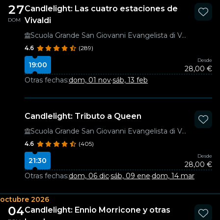
27
Candlelight: Las cuatro estaciones de
Vivaldi
DOM
Scuola Grande San Giovanni Evangelista di Venezia
4.6
(289)
Desde
19:00
28,00 €
Otras fechas:
dom, 01 nov
·
sáb, 13 feb
Candlelight: Tributo a Queen
Scuola Grande San Giovanni Evangelista di Venezia
4.6
(405)
Desde
21:30
28,00 €
Otras fechas:
dom, 06 dic
·
sáb, 09 ene
·
dom, 14 mar
octubre 2026
04
Candlelight: Ennio Morricone y otras