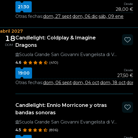
Desde
21:30
28,00 €
Otras fechas:
dom, 27 sept
·
dom, 06 dic
·
sáb, 09 ene
abril 2027
18
Candlelight: Coldplay & Imagine
Dragons
DOM
Scuola Grande San Giovanni Evangelista di Venezia
4.6
(410)
Desde
19:00
27,50 €
Otras fechas:
dom, 06 sept
·
dom, 04 oct
·
dom, 18 oct
·
dom,
Candlelight: Ennio Morricone y otras
bandas sonoras
Scuola Grande San Giovanni Evangelista di Venezia
4.5
(896)
Desde