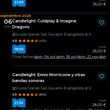
21:00
36,00 €
septiembre 2026
06
Candlelight: Coldplay & Imagine
Dragons
DOM
Scuola Grande San Giovanni Evangelista di Venezia
4.6
(410)
Desde
19:00
28,00 €
Otras fechas:
dom, 04 oct
·
dom, 18 oct
·
dom, 22 nov
·
dom, 
Candlelight: Ennio Morricone y otras
bandas sonoras
Scuola Grande San Giovanni Evangelista di Venezia
4.5
(896)
Desde
21:30
28,00 €