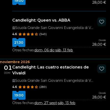
19:00
28,00 €
Candlelight: Queen vs. ABBA
Scuola Grande San Giovanni Evangelista di Venezia
4.6
(349)
Desde
21:30
28,00 €
Otras fechas:
dom, 06 dic
·
sáb, 13 feb
noviembre 2026
01
Candlelight: Las cuatro estaciones de
Vivaldi
DOM
Scuola Grande San Giovanni Evangelista di Venezia
4.6
(289)
Desde
19:00
28,00 €
Otras fechas:
dom, 27 sept
·
sáb, 13 feb