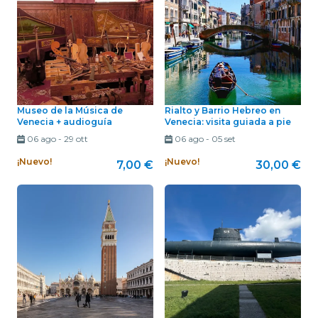
Museo de la Música de
Rialto y Barrio Hebreo en
Venecia + audioguía
Venecia: visita guiada a pie
06 ago
-
29 ott
06 ago
-
05 set
¡Nuevo!
¡Nuevo!
7,00 €
30,00 €