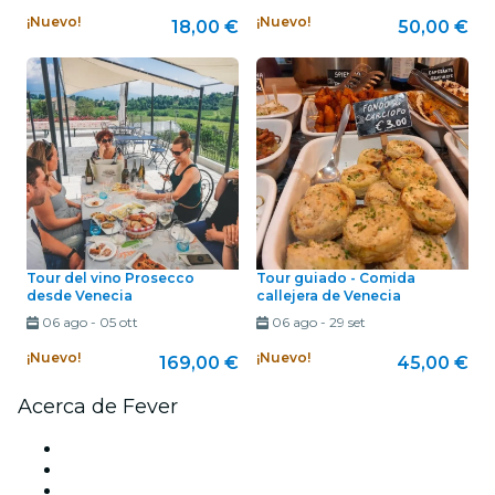
¡Nuevo!
¡Nuevo!
18,00 €
50,00 €
Tour del vino Prosecco
Tour guiado - Comida
desde Venecia
callejera de Venecia
06 ago
-
05 ott
06 ago
-
29 set
¡Nuevo!
¡Nuevo!
169,00 €
45,00 €
Acerca de Fever
Prensa
Únete al equipo
Tarjetas Regalo