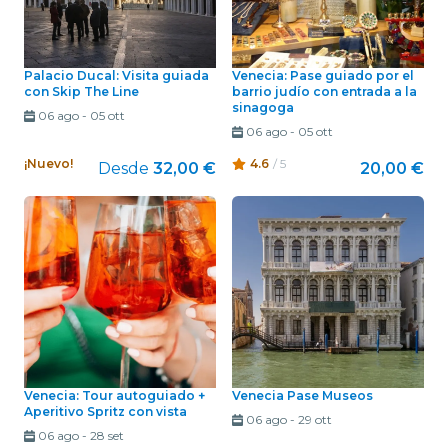
Palacio Ducal: Visita guiada
Venecia: Pase guiado por el
con Skip The Line
barrio judío con entrada a la
sinagoga
06 ago
-
05 ott
06 ago
-
05 ott
¡Nuevo!
4.6
/ 5
Desde
32,00 €
20,00 €
Venecia: Tour autoguiado +
Venecia Pase Museos
Aperitivo Spritz con vista
06 ago
-
29 ott
06 ago
-
28 set