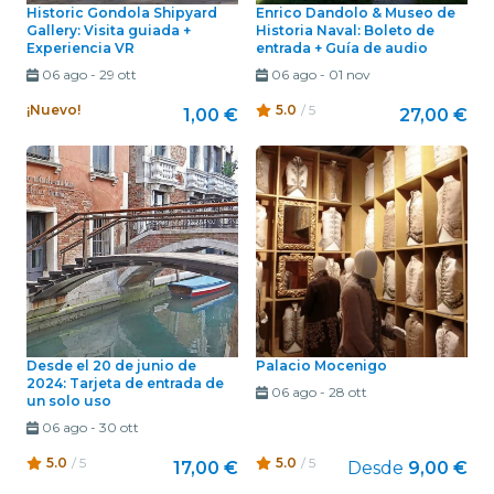
Historic Gondola Shipyard
Enrico Dandolo & Museo de
Gallery: Visita guiada +
Historia Naval: Boleto de
Experiencia VR
entrada + Guía de audio
06 ago
-
29 ott
06 ago
-
01 nov
¡Nuevo!
5.0
/ 5
1,00 €
27,00 €
Desde el 20 de junio de
Palacio Mocenigo
2024: Tarjeta de entrada de
06 ago
-
28 ott
un solo uso
06 ago
-
30 ott
5.0
/ 5
5.0
/ 5
17,00 €
Desde
9,00 €