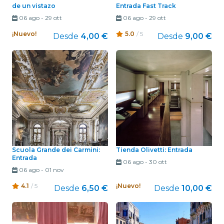
de un vistazo
Entrada Fast Track
06 ago
-
29 ott
06 ago
-
29 ott
¡Nuevo!
5.0
/ 5
Desde
4,00 €
Desde
9,00 €
Scuola Grande dei Carmini:
Tienda Olivetti: Entrada
Entrada
06 ago
-
30 ott
06 ago
-
01 nov
4.1
/ 5
¡Nuevo!
Desde
6,50 €
Desde
10,00 €