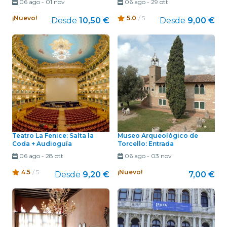
06 ago
-
01 nov
06 ago
-
29 ott
¡Nuevo!
5.0
/ 5
Desde
10,50 €
Desde
9,00 €
Teatro La Fenice: Salta la
Museo Arqueológico de
Coda + Audioguía
Torcello: Entrada
06 ago
-
28 ott
06 ago
-
03 nov
4.5
/ 5
¡Nuevo!
Desde
9,20 €
7,00 €