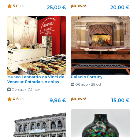
5.0
/ 5
¡Nuevo!
25,00 €
20,00 €
Museo Leonardo da Vinci de
Palacio Fortuny
Venecia: Entrada sin colas
06 ago
-
29 ott
06 ago
-
03 nov
4.6
/ 5
¡Nuevo!
9,86 €
15,00 €