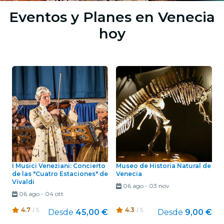
Eventos y Planes en Venecia
hoy
I Musici Veneziani: Concierto
Museo de Historia Natural de
de las "Cuatro Estaciones" de
Venecia
Vivaldi
06 ago
-
03 nov
06 ago
-
04 ott
4.7
/ 5
4.3
/ 5
Desde
45,00 €
Desde
9,00 €