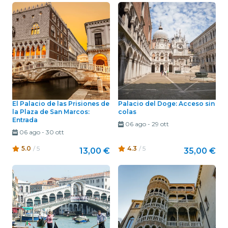
El Palacio de las Prisiones de
Palacio del Doge: Acceso sin
la Plaza de San Marcos:
colas
Entrada
06 ago
-
29 ott
06 ago
-
30 ott
5.0
/ 5
4.3
/ 5
13,00 €
35,00 €