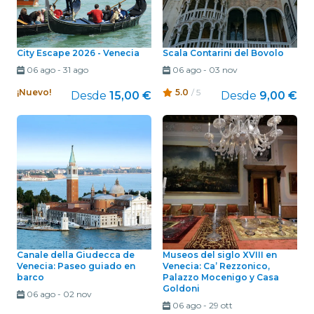
City Escape 2026 - Venecia
Scala Contarini del Bovolo
06 ago
-
31 ago
06 ago
-
03 nov
¡Nuevo!
5.0
/ 5
Desde
15,00 €
Desde
9,00 €
Canale della Giudecca de
Museos del siglo XVIII en
Venecia: Paseo guiado en
Venecia: Ca’ Rezzonico,
barco
Palazzo Mocenigo y Casa
Goldoni
06 ago
-
02 nov
06 ago
-
29 ott