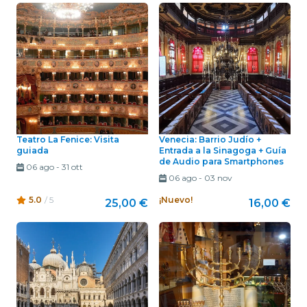
Teatro La Fenice: Visita
Venecia: Barrio Judío +
guiada
Entrada a la Sinagoga + Guía
de Audio para Smartphones
06 ago
-
31 ott
06 ago
-
03 nov
5.0
/ 5
¡Nuevo!
25,00 €
16,00 €