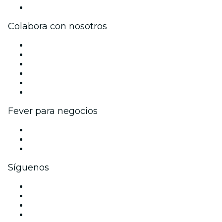
Centro de asistencia
Colabora con nosotros
Gestiona tu evento
Publica tu evento
Eventos y beneficios para empresas
Programa de Afiliados
Programa de embajadores e influencers
Colaboraciones de marca
Fever para negocios
Eventos privados y entradas de grupo
Beneficios corporativos
Tarjetas y cupones de regalo corporativos
Síguenos
Facebook
X (Twitter)
Instagram
TikTok