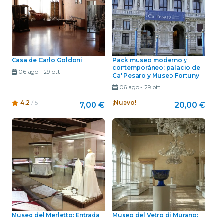
Casa de Carlo Goldoni
Pack museo moderno y
contemporáneo: palacio de
06 ago
-
29 ott
Ca' Pesaro y Museo Fortuny
06 ago
-
29 ott
4.2
/ 5
¡Nuevo!
7,00 €
20,00 €
Museo del Merletto: Entrada
Museo del Vetro di Murano: