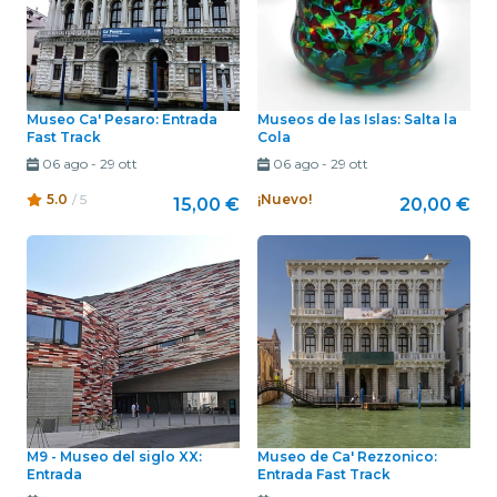
Museo Ca' Pesaro: Entrada
Museos de las Islas: Salta la
Fast Track
Cola
06 ago
-
29 ott
06 ago
-
29 ott
5.0
/ 5
¡Nuevo!
15,00 €
20,00 €
M9 - Museo del siglo XX:
Museo de Ca' Rezzonico:
Entrada
Entrada Fast Track