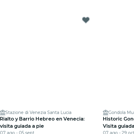
Stazione di Venezia Santa Lucia
Gondola M
Rialto y Barrio Hebreo en Venecia:
Historic Gon
visita guiada a pie
Visita guiad
07 ago - 05 sept
07 ago - 29 oc