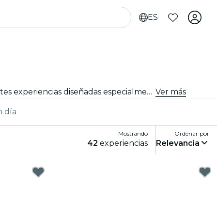
ES
¿Buscas cosas que hacer en Venecia para turistas? Descubre Venecia una aventura a la vez con estas emocionantes experiencias diseñadas especialmente para turistas. ¡Descubre lo mejor que hay para hacer!
Ver más
n día
Mostrando
Ordenar por
42
experiencias
Relevancia