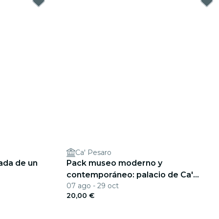
Ca' Pesaro
ada de un
Pack museo moderno y
contemporáneo: palacio de Ca'
07 ago - 29 oct
Pesaro y Museo Fortuny
20,00 €