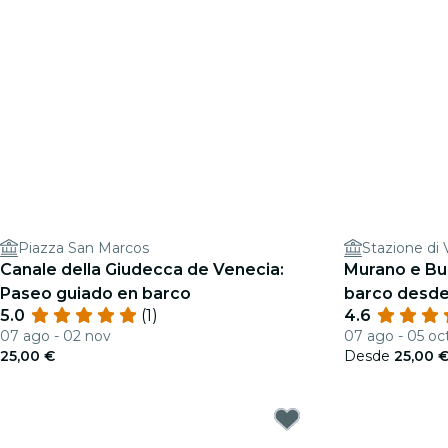
Piazza San Marcos
Stazione di 
Canale della Giudecca de Venecia:
Murano e Bu
Paseo guiado en barco
barco desde
5.0
(1)
4.6
soplado de v
07 ago - 02 nov
07 ago - 05 oc
25,00 €
Desde
25,00 