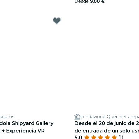
Desde
9,00 €
useums
Fondazione Querini Stampa
dola Shipyard Gallery:
Desde el 20 de junio de 
a + Experiencia VR
de entrada de un solo us
5.0
(1)
t