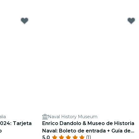
lia
Naval History Museum
2024: Tarjeta
Enrico Dandolo & Museo de Historia
o
Naval: Boleto de entrada + Guía de
5.0
(1)
audio