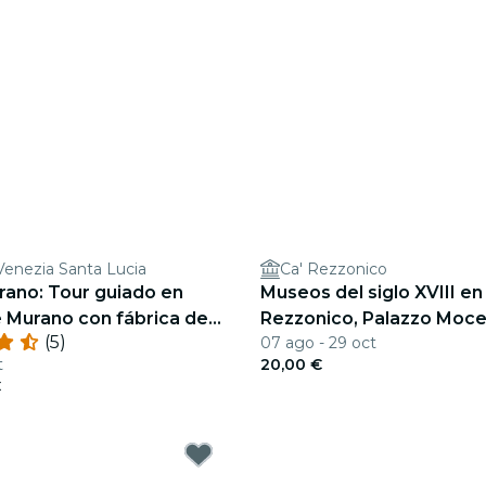
Venezia Santa Lucia
Ca' Rezzonico
rano: Tour guiado en
Museos del siglo XVIII en
 Murano con fábrica de
Rezzonico, Palazzo Moce
(5)
07 ago - 29 oct
idrio
Goldoni
t
20,00 €
€