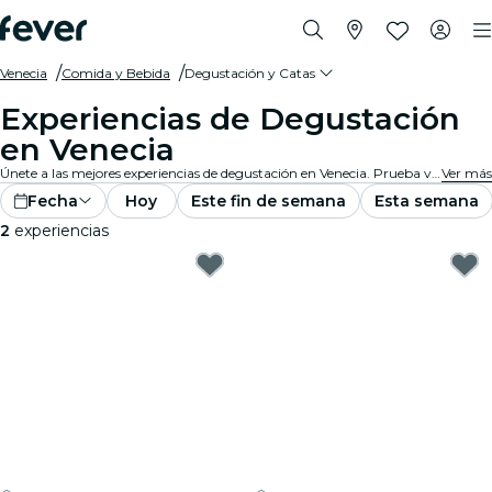
Venecia
Comida y Bebida
Degustación y Catas
Experiencias de Degustación
en Venecia
Únete a las mejores experiencias de degustación en Venecia. Prueba vinos, cervezas artesanales o comida gourmet mientras aprendes de los expertos.
Ver más
Fecha
Hoy
Este fin de semana
Esta semana
2
experiencias