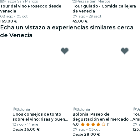
Piazza San Marcos
Piazza San Marcos
Tour del vino Prosecco desde
Tour guiado - Comida callejera
Venecia
de Venecia
08 ago - 05 oct
07 ago - 29 sept
169,00 €
45,00 €
Echa un vistazo a experiencias similares cerca
de Venecia
Bolonia
Bolonia
V
Unos consejos de tonto
Bolonia: Paseo de
Tou
sobre el vino: risas y buen
degustación en el mercado +
Ama
vino
12 nov - 14 ene
Audioguía
4.0
(1)
07 a
Desde
36,00 €
07 ago - 05 oct
125
Desde
28,00 €