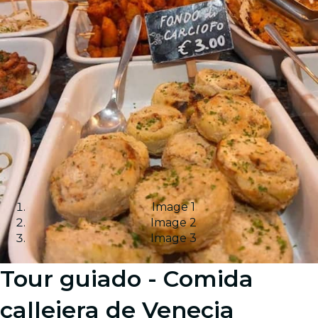
Image 1
Image 2
Image 3
Tour guiado - Comida
callejera de Venecia