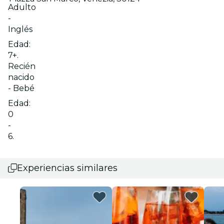
Adulto
-
Inglés
Edad:
7+.
Recién
nacido
- Bebé
Edad:
0
-
6.
Experiencias similares