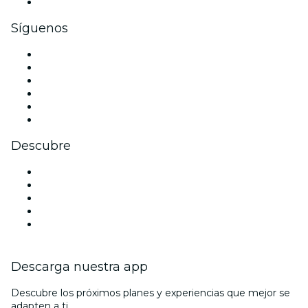
Tarjetas y cupones de regalo corporativos
Síguenos
Facebook
X (Twitter)
Instagram
TikTok
LinkedIn
Youtube
Descubre
Locales y espacios de eventos en Venecia
Hoy
Mañana
Esta semana
Este fin de semana
Descarga nuestra app
Descubre los próximos planes y experiencias que mejor se
adapten a ti.