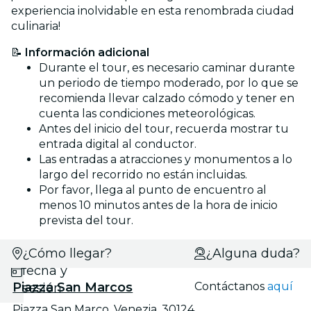
experiencia inolvidable en esta renombrada ciudad
culinaria!
📝
Información adicional
Durante el tour, es necesario caminar durante
un periodo de tiempo moderado, por lo que se
recomienda llevar calzado cómodo y tener en
cuenta las condiciones meteorológicas.
Antes del inicio del tour, recuerda mostrar tu
entrada digital al conductor.
Las entradas a atracciones y monumentos a lo
largo del recorrido no están incluidas.
Por favor, llega al punto de encuentro al
menos 10 minutos antes de la hora de inicio
prevista del tour.
Selecciona
¿Cómo llegar?
¿Alguna duda?
fecha y
Piazza San Marcos
Contáctanos
aquí
sesión
Piazza San Marco, Venezia, 30124