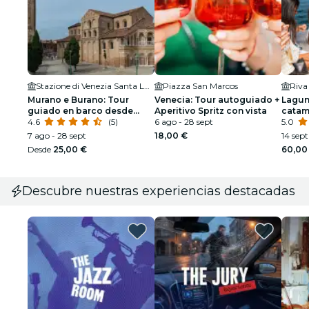
Stazione di Venezia Santa Lucia
Piazza San Marcos
Riva 
Murano e Burano: Tour
Venecia: Tour autoguiado +
Lagun
guiado en barco desde
Aperitivo Spritz con vista
catam
Murano con fábrica de
4.6
(5)
6 ago - 28 sept
5.0
soplado de vidrio
7 ago - 28 sept
18,00 €
14 sept
Desde
25,00 €
60,00
Descubre nuestras experiencias destacadas