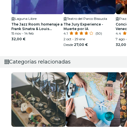
Laguna Libre
Teatro del Parco Bissuola
Piaz
The Jazz Room: homenaje a
The Jury Experience -
Concie
Frank Sinatra & Louis
Muerte por IA
Veneci
Armstrong
15 nov - 14 feb
4.1
(50)
Cuatr
4.4
Vivald
32,00 €
2 oct - 29 ene
7 ago -
Desde
27,00 €
32,00
Categorías relacionadas