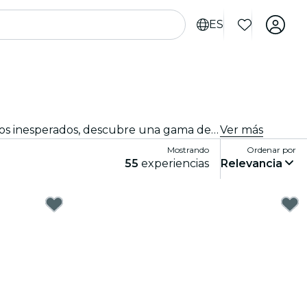
ES
Adéntrate en un mundo de experiencias diversas en toda nuestra ciudad. Desde eventos únicos hasta encuentros inesperados, descubre una gama de propuestas que desafían las expectativas. Deja que tu curiosidad sea tu guía mientras exploras el rico paisaje urbano.
Ver más
Mostrando
Ordenar por
55
experiencias
Relevancia