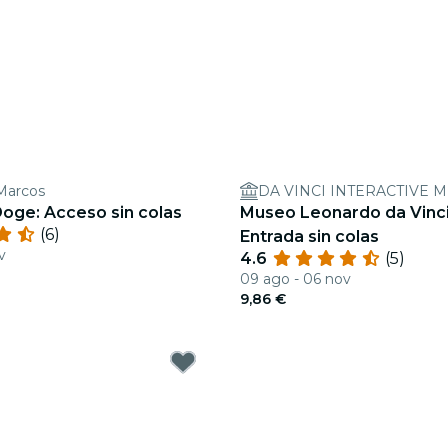
Marcos
DA VINCI INTERACTIVE 
Doge: Acceso sin colas
Museo Leonardo da Vinci
(6)
Entrada sin colas
v
4.6
(5)
09 ago - 06 nov
9,86 €