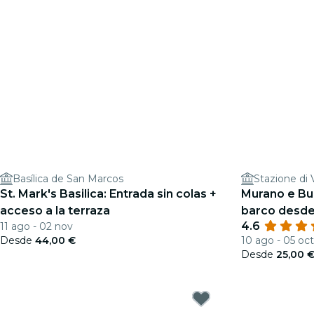
Basílica de San Marcos
Stazione di 
St. Mark's Basilica: Entrada sin colas +
Murano e Bu
acceso a la terraza
barco desde
4.6
11 ago - 02 nov
soplado de v
Desde
44,00 €
10 ago - 05 oct
Desde
25,00 