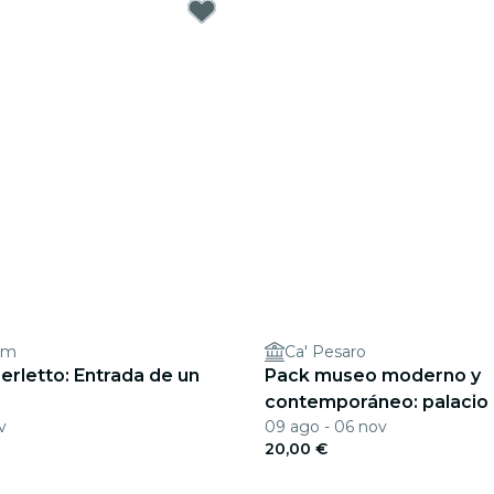
um
Ca' Pesaro
rletto: Entrada de un
Pack museo moderno y
contemporáneo: palacio 
v
09 ago - 06 nov
Pesaro y Museo Fortuny
20,00 €