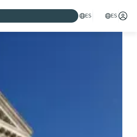
ES
ES