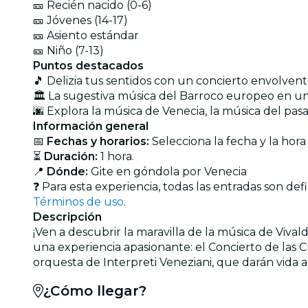
🎫 Recién nacido (0-6)
🎫 Jóvenes (14-17)
🎫 Asiento estándar
🎫 Niño (7-13)
Puntos destacados
🎵 Delizia tus sentidos con un concierto envolven
🏛 La sugestiva música del Barroco europeo en un
🌆 Explora la música de Venecia, la música del pas
Información general
📅
Fechas y horarios:
Selecciona la fecha y la hor
⏳
Duración:
1 hora.
📍
Dónde:
Gite en góndola por Venecia
❓ Para esta experiencia, todas las entradas son d
Términos de uso
.
Descripción
¡Ven a descubrir la maravilla de la música de Viva
una experiencia apasionante: el Concierto de las Cu
orquesta de
Interpreti Veneziani
, que darán vida 
¿Cómo llegar?