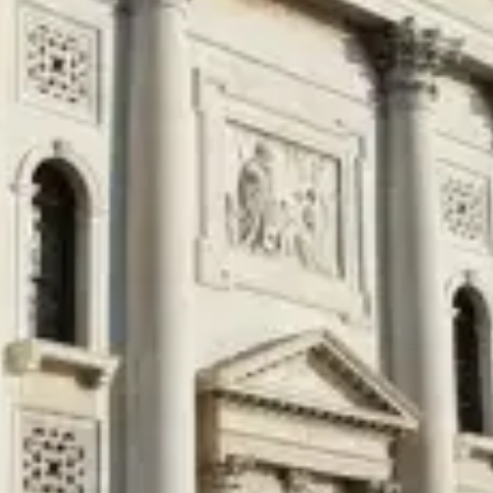
restaurantes
cine