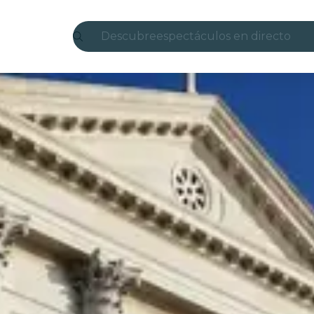
Descubre
espectáculos en directo
Madrid
candlelight
Londres
experiencias y ciudades
São Paulo
exposiciones
Seúl
recorridos por la ciudad
conciertos