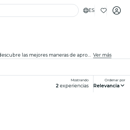
ES
Embárcate en actividades emocionantes en Venecia. Desde aventuras al aire libre hasta experiencias culturales, descubre las mejores maneras de aprovechar tu tiempo.
Ver más
Mostrando
Ordenar por
2
experiencias
Relevancia