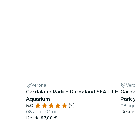
Verona
Ver
Gardaland Park + Gardaland SEA LIFE
Gard
Aquarium
Park 
5.0
(2)
08 ago
Combo
08 ago - 04 oct
Desd
Desde
57,00 €