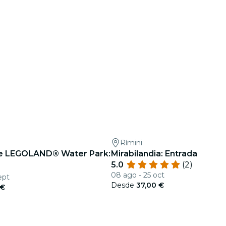
Rímini
 e LEGOLAND® Water Park:
Mirabilandia: Entrada
5.0
(2)
08 ago - 25 oct
ept
Desde
37,00 €
 €