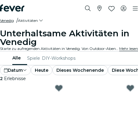
Venedig
Aktivitäten
Unterhaltsame Aktivitäten in
Venedig
Starte zu aufregenden Aktivitäten in Venedig. Von Outdoor-Abenteuern bis hin zu kulturellen Erlebnissen - entdecke die besten Möglichkeiten, deine Zeit bestmöglich zu verbringen.
Mehr lesen
Alle
Spiele
DIY-Workshops
Datum
Heute
Dieses Wochenende
Diese Woc
2
Erlebnisse