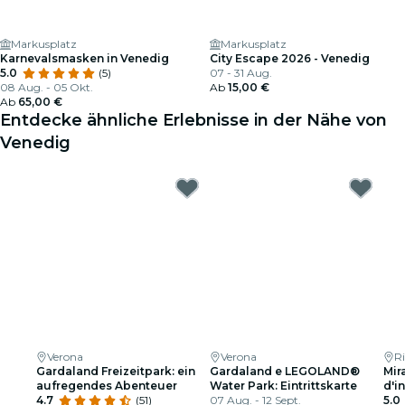
Markusplatz
Markusplatz
Karnevalsmasken in Venedig
City Escape 2026 - Venedig
5.0
(5)
07 - 31 Aug.
08 Aug. - 05 Okt.
Ab
15,00 €
Ab
65,00 €
Entdecke ähnliche Erlebnisse in der Nähe von
Venedig
Verona
Verona
R
Gardaland Freizeitpark: ein
Gardaland e LEGOLAND®
Mir
aufregendes Abenteuer
Water Park: Eintrittskarte
d'i
4.7
(51)
07 Aug. - 12 Sept.
5.0