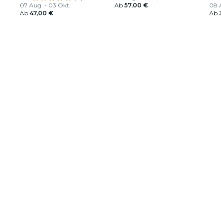
07 Aug. - 03 Okt.
Ab
57,00 €
08 A
Ab
47,00 €
Ab