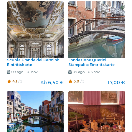
Scuola Grande dei Carmini:
Fondazione Querini
Eintrittskarte
Stampalia: Eintrittskarte
09 ago
-
01 nov
09 ago
-
06 nov
4.1
/ 5
5.0
/ 5
Ab
6,50 €
17,00 €