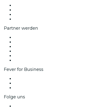
Presse
Wir stellen ein!
Geschenkgutscheine
Hilfe-Center
Partner werden
Fever Zone
Veröffentliche dein Event
Firmenevents & -vorteile
Affiliate-Programm
Botschafter & Influencer-Programm
Markenpartnerschaften
Fever for Business
Privatveranstaltungen & Gruppentickets
Firmenvorteile
Firmengeschenkkarten und -gutscheine
Folge uns
Facebook