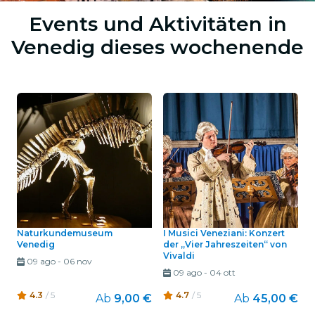
Events und Aktivitäten in
Venedig dieses wochenende
Naturkundemuseum
I Musici Veneziani: Konzert
Venedig
der „Vier Jahreszeiten“ von
Vivaldi
09 ago
-
06 nov
09 ago
-
04 ott
4.3
/ 5
4.7
/ 5
Ab
9,00 €
Ab
45,00 €