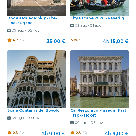
Doge's Palace: Skip-The-
City Escape 2026 - Venedig
Line-Zugang
09 ago
-
31 ago
09 ago
-
05 nov
4.3
/ 5
Neu!
35,00 €
Ab
15,00 €
Scala Contarini del Bovolo
Ca' Rezzonico Museum: Fast
Track-Ticket
09 ago
-
03 nov
09 ago
-
06 nov
5.0
/ 5
5.0
/ 5
Ab
9,00 €
Ab
9,00 €