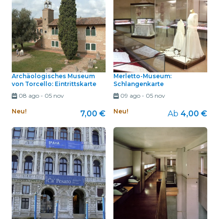
Archäologisches Museum
Merletto-Museum:
von Torcello: Eintrittskarte
Schlangenkarte
08 ago
-
05 nov
09 ago
-
05 nov
Neu!
Neu!
7,00 €
Ab
4,00 €