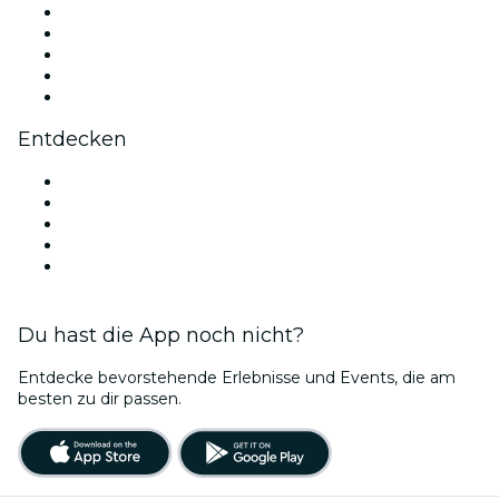
X (Twitter)
Instagram
TikTok
LinkedIn
YouTube
Entdecken
Veranstaltungsorte in Venedig
Heute
Morgen
Diese Woche
Dieses Wochenende
Du hast die App noch nicht?
Entdecke bevorstehende Erlebnisse und Events, die am
besten zu dir passen.