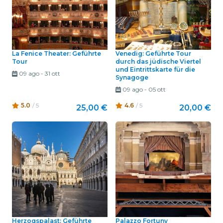
La Fenice Theater: Geführte
Venedig: Geführte Tour
Tour
durch das jüdische Viertel
und Eintrittskarte für die
09 ago
-
31 ott
Synagoge
09 ago
-
05 ott
5.0
/ 5
4.6
/ 5
25,00 €
20,00 €
Herzogspalast: Geführte
Palazzo Fortuny