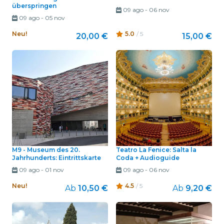
überspringen
09 ago
-
06 nov
09 ago
-
05 nov
Neu!
5.0
/ 5
20,00 €
15,00 €
M9 - Museum des 20.
Teatro La Fenice: Salta la
Jahrhunderts: Eintrittskarte
Coda + Audioguide
09 ago
-
01 nov
09 ago
-
06 nov
Neu!
4.5
/ 5
Ab
10,50 €
Ab
9,20 €