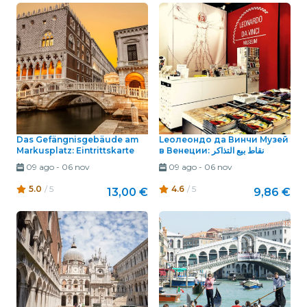
Das Gefängnisgebäude am
Leолеондо да Винчи Музей
Markusplatz: Eintrittskarte
в Венеции: نقاط بيع التذاكر
09 ago
-
06 nov
09 ago
-
06 nov
5.0
/ 5
4.6
/ 5
13,00 €
9,86 €