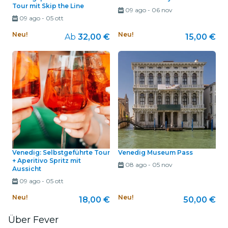
Tour mit Skip the Line
09 ago
-
06 nov
09 ago
-
05 ott
Neu!
Neu!
Ab
32,00 €
15,00 €
Venedig: Selbstgeführte Tour
Venedig Museum Pass
+ Aperitivo Spritz mit
08 ago
-
05 nov
Aussicht
09 ago
-
05 ott
Neu!
Neu!
18,00 €
50,00 €
Über Fever