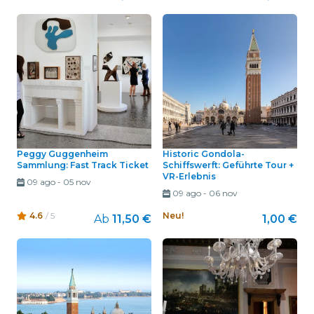
Peggy Guggenheim
Historic Gondola-
Sammlung: Fast Track Ticket
Schiffswerft: Geführte Tour +
VR-Erlebnis
09 ago
-
05 nov
09 ago
-
06 nov
4.6
/ 5
Neu!
Ab
11,50 €
1,00 €