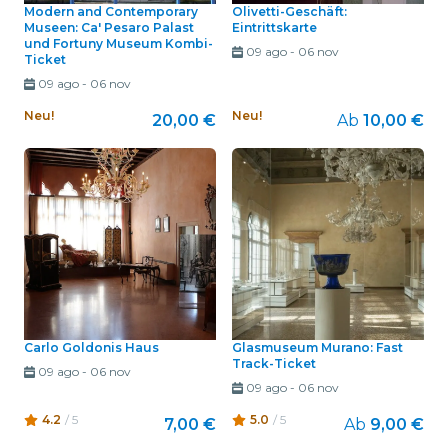
Modern and Contemporary
Olivetti-Geschäft:
Museen: Ca' Pesaro Palast
Eintrittskarte
und Fortuny Museum Kombi-
09 ago
-
06 nov
Ticket
09 ago
-
06 nov
Neu!
Neu!
20,00 €
Ab
10,00 €
Carlo Goldonis Haus
Glasmuseum Murano: Fast
Track-Ticket
09 ago
-
06 nov
09 ago
-
06 nov
4.2
/ 5
5.0
/ 5
7,00 €
Ab
9,00 €