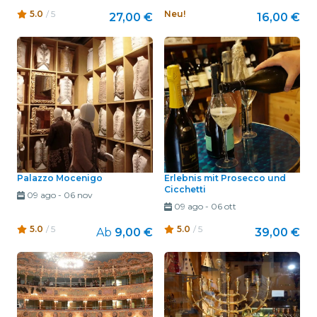
5.0
/ 5
Neu!
27,00 €
16,00 €
Palazzo Mocenigo
Erlebnis mit Prosecco und
Cicchetti
09 ago
-
06 nov
09 ago
-
06 ott
5.0
/ 5
5.0
/ 5
Ab
9,00 €
39,00 €