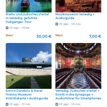
Rialto und jüdisches Viertel
Musikmuseum Venedig +
in Venedig: geführte
Audioguide
Fußgänger-Tour
09 ago
-
06 nov
09 ago
-
05 set
Neu!
Neu!
30,00 €
7,00 €
Enrico Dandolo & Naval
Venedig: Jüdisches Viertel +
History Museum:
Einritt in die Synagoge +
Eintrittskarte + Audioguide
Audioführer für Smartphones
09 ago
-
01 nov
09 ago
-
05 nov