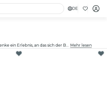
DE
Ein tolles Geschenk zu finden, muss gar nicht schwer sein. Wähle die Karte aus, passe den Betrag an und verschenke ein Erlebnis, an das sich der Beschenkte noch lange erinnern wird. Schnell, flexibel und kinderleicht.
Mehr lesen