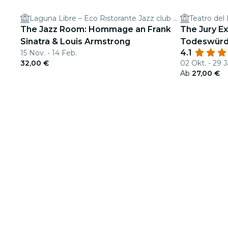
Laguna Libre – Eco Ristorante Jazz club & Cocktail Bar
Teatro del
The Jazz Room: Hommage an Frank
The Jury E
Sinatra & Louis Armstrong
Todeswürd
4.1
15 Nov. - 14 Feb.
32,00 €
02 Okt. - 29 J
Ab
27,00 €