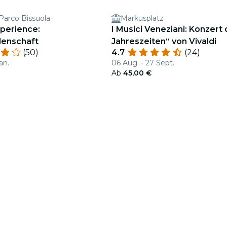
 Parco Bissuola
Markusplatz
xperience:
I Musici Veneziani: Konzert 
enschaft
Jahreszeiten“ von Vivaldi
(50)
4.7
(24)
an.
06 Aug. - 27 Sept.
Ab
45,00 €