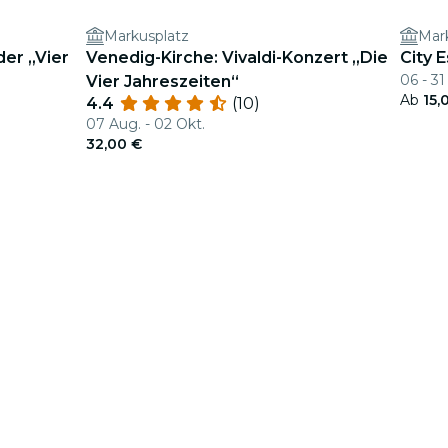
Markusplatz
Mar
der „Vier
Venedig-Kirche: Vivaldi-Konzert „Die
City 
06 - 31
Vier Jahreszeiten“
Ab
15,
4.4
(10)
07 Aug. - 02 Okt.
32,00 €