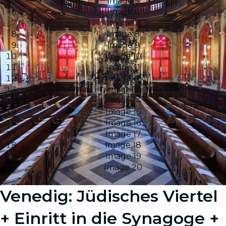
Image 5
Image 6
Image 7
Image 8
Image 9
Image 10
Image 11
Image 12
Image 13
Image 14
Image 15
Image 16
Image 17
Image 18
Image 19
Image 20
Venedig: Jüdisches Viertel
+ Einritt in die Synagoge +