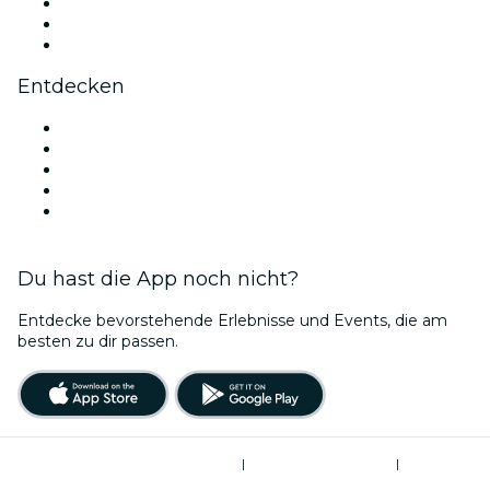
TikTok
LinkedIn
YouTube
Entdecken
Veranstaltungsorte in Venedig
Heute
Morgen
Diese Woche
Dieses Wochenende
Du hast die App noch nicht?
Entdecke bevorstehende Erlebnisse und Events, die am
besten zu dir passen.
Allgemeine Geschäftsbedingungen
|
Datenschutzerklärung
|
Cookie-Verwaltung