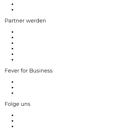
Geschenkgutscheine
Hilfe-Center
Partner werden
Fever Zone
Veröffentliche dein Event
Firmenevents & -vorteile
Affiliate-Programm
Botschafter & Influencer-Programm
Markenpartnerschaften
Fever for Business
Privatveranstaltungen & Gruppentickets
Firmenvorteile
Firmengeschenkkarten und -gutscheine
Folge uns
Facebook
X (Twitter)
Instagram