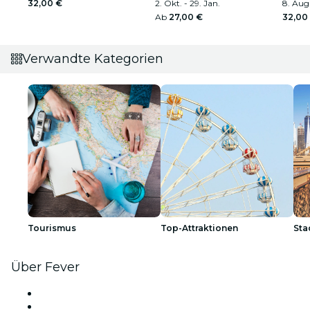
32,00 €
2. Okt. - 29. Jan.
8. Aug.
Ab
27,00 €
32,00
Verwandte Kategorien
Tourismus
Top-Attraktionen
Sta
Über Fever
Presse
Wir stellen ein!