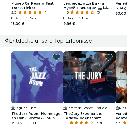
Museo Ca' Pesaro: Fast
Leолеондо да Винчи
Vened
Track-Ticket
Музей в Венеции: نقاط بيع
8. Aug.
5.0
(1)
التذاكر
4.6
(5)
50,00
8. Aug. - 5. Nov.
8. Aug. - 3. Nov.
15,00 €
9,86 €
Entdecke unsere Top-Erlebnisse
Laguna Libre
Teatro del Parco Bissuola
Piaz
The Jazz Room: Hommage
The Jury Experience:
Venedi
an Frank Sinatra & Louis
Todeswürdenschaft
Konzer
Armstrong
15. Nov. - 14. Feb.
4.1
(50)
Jahre
4.4