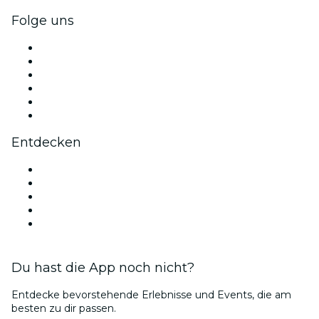
Folge uns
Facebook
X (Twitter)
Instagram
TikTok
LinkedIn
YouTube
Entdecken
Veranstaltungsorte in Venedig
Heute
Morgen
Diese Woche
Dieses Wochenende
Du hast die App noch nicht?
Entdecke bevorstehende Erlebnisse und Events, die am
besten zu dir passen.