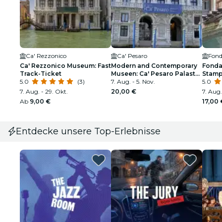
Ca' Rezzonico
Ca' Pesaro
Ca' Rezzonico Museum: Fast
Modern and Contemporary
Fonda
Track-Ticket
Museen: Ca' Pesaro Palast
Stampa
5.0
(3)
und Fortuny Museum
7. Aug. - 5. Nov.
5.0
Kombi-Ticket
7. Aug. - 29. Okt.
20,00 €
7. Aug.
Ab
9,00 €
17,00 
Entdecke unsere Top-Erlebnisse