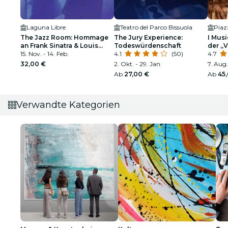
Laguna Libre
Teatro del Parco Bissuola
Piaz
The Jazz Room: Hommage
The Jury Experience:
I Musi
an Frank Sinatra & Louis
Todeswürdenschaft
der „V
Armstrong
15. Nov. - 14. Feb.
4.1
(50)
Vivald
4.7
32,00 €
2. Okt. - 29. Jan.
7. Aug.
Ab
27,00 €
Ab
45
Verwandte Kategorien