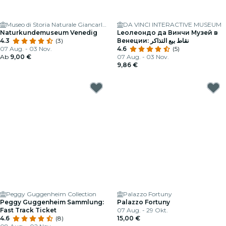
Museo di Storia Naturale Giancarlo Ligabue (Fondaco dei Turchi)
DA VINCI INTERACTIVE MUSEUM
Naturkundemuseum Venedig
Leолеондо да Винчи Музей в
4.3
(3)
Венеции: نقاط بيع التذاكر
07 Aug. - 03 Nov.
4.6
(5)
Ab
9,00 €
07 Aug. - 03 Nov.
9,86 €
Peggy Guggenheim Collection
Palazzo Fortuny
Peggy Guggenheim Sammlung:
Palazzo Fortuny
Fast Track Ticket
07 Aug. - 29 Okt.
4.6
(8)
15,00 €