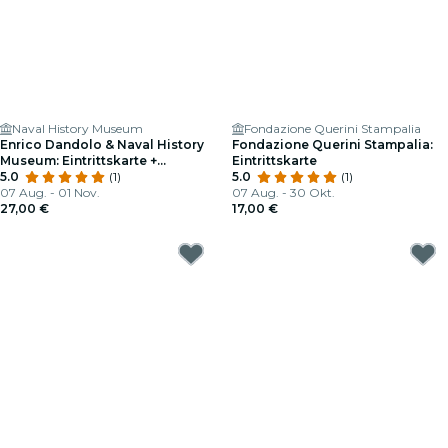
Naval History Museum
Fondazione Querini Stampalia
Enrico Dandolo & Naval History
Fondazione Querini Stampalia:
Museum: Eintrittskarte +
Eintrittskarte
Audioguide
5.0
(1)
5.0
(1)
07 Aug. - 01 Nov.
07 Aug. - 30 Okt.
27,00 €
17,00 €