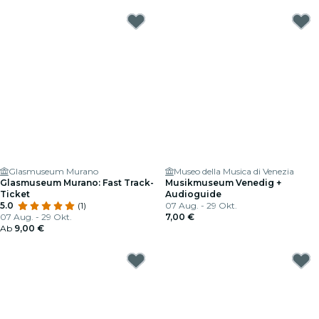
Glasmuseum Murano
Museo della Musica di Venezia
Glasmuseum Murano: Fast Track-
Musikmuseum Venedig +
Ticket
Audioguide
5.0
(1)
07 Aug. - 29 Okt.
07 Aug. - 29 Okt.
7,00 €
Ab
9,00 €