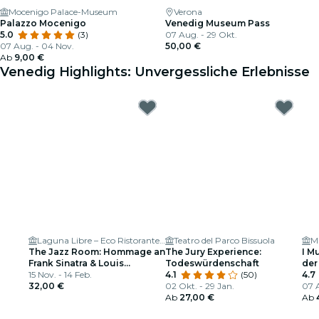
Mocenigo Palace-Museum
Verona
Palazzo Mocenigo
Venedig Museum Pass
5.0
(3)
07 Aug. - 29 Okt.
07 Aug. - 04 Nov.
50,00 €
Ab
9,00 €
Venedig Highlights: Unvergessliche Erlebnisse
Laguna Libre – Eco Ristorante Jazz club & Cocktail Bar
Teatro del Parco Bissuola
M
The Jazz Room: Hommage an
The Jury Experience:
I M
Frank Sinatra & Louis
Todeswürdenschaft
der
Armstrong
15 Nov. - 14 Feb.
4.1
(50)
Viv
4.7
32,00 €
02 Okt. - 29 Jan.
07 
Ab
27,00 €
Ab