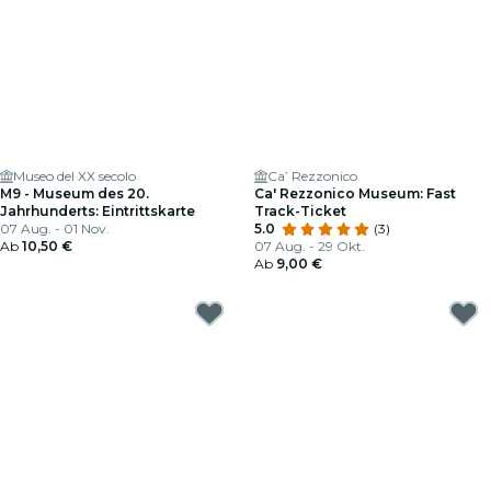
Museo del XX secolo
Ca’ Rezzonico
M9 - Museum des 20.
Ca' Rezzonico Museum: Fast
Jahrhunderts: Eintrittskarte
Track-Ticket
07 Aug. - 01 Nov.
5.0
(3)
Ab
10,50 €
07 Aug. - 29 Okt.
Ab
9,00 €