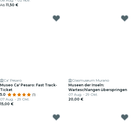
08 Aug. - 02 Nov.
Ab
11,50 €
Ca' Pesaro
Glasmuseum Murano
Museo Ca' Pesaro: Fast Track-
Museen der Inseln:
Ticket
Warteschlangen überspringen
5.0
(1)
07 Aug. - 29 Okt.
07 Aug. - 29 Okt.
20,00 €
15,00 €