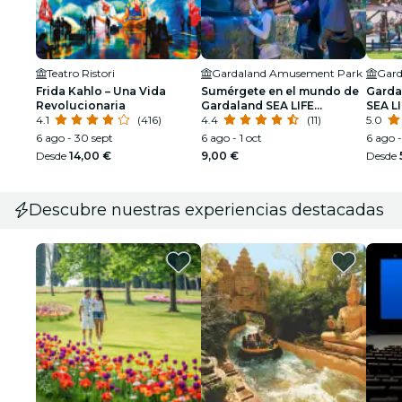
Teatro Ristori
Gardaland Amusement Park
Gard
Frida Kahlo – Una Vida
Sumérgete en el mundo de
Garda
Revolucionaria
Gardaland SEA LIFE
SEA L
4.1
(416)
Aquarium
4.4
(11)
5.0
6 ago - 30 sept
6 ago - 1 oct
6 ago -
Desde
14,00 €
9,00 €
Desde
Descubre nuestras experiencias destacadas