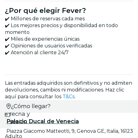
¿Por qué elegir Fever?
✔️ Millones de reservas cada mes
✔️ Los mejores precios y disponibilidad en todo
momento
✔️ Miles de experiencias únicas
✔️ Opiniones de usuarios verificadas
✔️ Atención al cliente 24/7
Las entradas adquiridos son definitivos y no admiten
devoluciones, cambios ni modificaciones. Haz clic
aquí para consultar los
T&Cs
.
Selecciona
¿Cómo llegar?
fecha y
Palacio Ducal de Venecia
sesión
Piazza Giacomo Matteotti, 9, Genova GE, Italia, 16123
Adulto