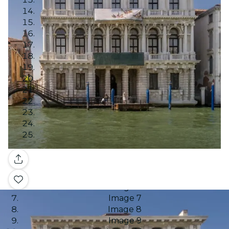
Image 1
Image 2
Image 3
Galería
Image 4
Image 5
Image 6
Image 7
Image 8
Image 9