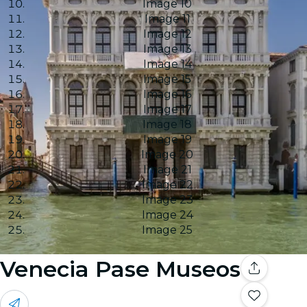
Image 10
Image 11
Image 12
Image 13
Image 14
Image 15
Image 16
Image 17
Image 18
Image 19
Image 20
Image 21
Image 22
Image 23
Image 24
Image 25
Venecia Pase Museos