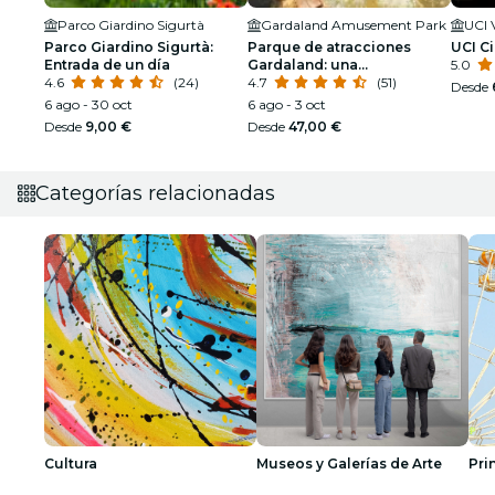
Parco Giardino Sigurtà
Gardaland Amusement Park
UCI 
Parco Giardino Sigurtà:
Parque de atracciones
UCI C
Entrada de un día
Gardaland: una
5.0
4.6
(24)
emocionante aventura
4.7
(51)
Desde
6 ago - 30 oct
6 ago - 3 oct
Desde
9,00 €
Desde
47,00 €
Categorías relacionadas
Cultura
Museos y Galerías de Arte
Pri