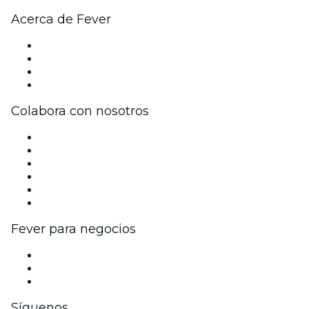
Acerca de Fever
Prensa
Únete al equipo
Tarjetas Regalo
Centro de asistencia
Colabora con nosotros
Gestiona tu evento
Publica tu evento
Eventos y beneficios para empresas
Programa de Afiliados
Programa de embajadores e influencers
Colaboraciones de marca
Fever para negocios
Eventos privados y entradas de grupo
Beneficios corporativos
Tarjetas y cupones de regalo corporativos
Síguenos