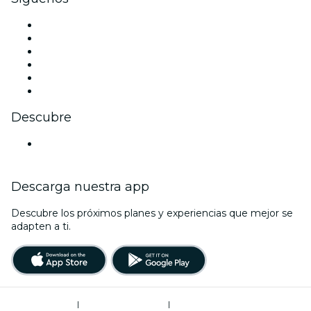
Facebook
X (Twitter)
Instagram
TikTok
LinkedIn
Youtube
Descubre
Locales y espacios de eventos en Verona
Descarga nuestra app
Descubre los próximos planes y experiencias que mejor se
adapten a ti.
Términos de uso
|
Política de privacidad
|
Administrador de cookies