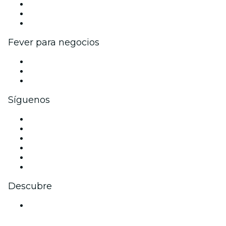
Programa de Afiliados
Programa de embajadores e influencers
Colaboraciones de marca
Fever para negocios
Eventos privados y entradas de grupo
Beneficios corporativos
Tarjetas y cupones de regalo corporativos
Síguenos
Facebook
X (Twitter)
Instagram
TikTok
LinkedIn
Youtube
Descubre
Locales y espacios de eventos en Verona