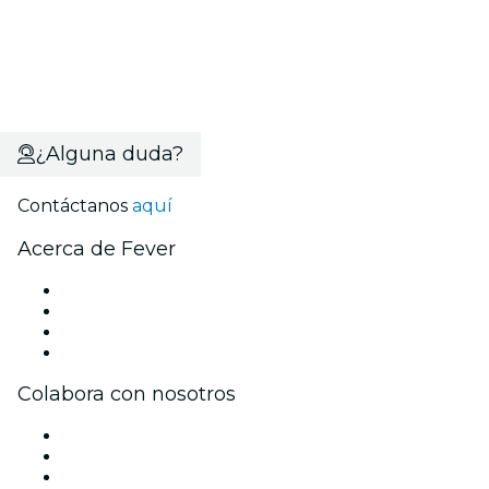
¿Alguna duda?
Contáctanos
aquí
Acerca de Fever
Prensa
Únete al equipo
Tarjetas Regalo
Centro de asistencia
Colabora con nosotros
Gestiona tu evento
Publica tu evento
Eventos y beneficios para empresas