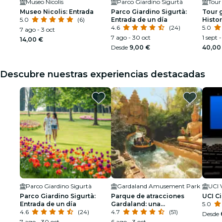
Museo Nicolis
Parco Giardino Sigurtà
Tour
Museo Nicolis: Entrada
Parco Giardino Sigurtà:
Tour 
5.0
(6)
Entrada de un día
Histo
4.6
(24)
5.0
7 ago - 3 oct
7 ago - 30 oct
1 sept -
14,00 €
Desde
9,00 €
40,00
Descubre nuestras experiencias destacadas
Parco Giardino Sigurtà
Gardaland Amusement Park
UCI 
Parco Giardino Sigurtà:
Parque de atracciones
UCI C
Entrada de un día
Gardaland: una
5.0
4.6
(24)
emocionante aventura
4.7
(51)
Desde
7 ago - 30 oct
6 ago - 3 oct