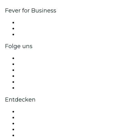
Fever for Business
Privatveranstaltungen & Gruppentickets
Firmenvorteile
Firmengeschenkkarten und -gutscheine
Folge uns
Facebook
X (Twitter)
Instagram
TikTok
LinkedIn
YouTube
Entdecken
Veranstaltungsorte in Venedig
Heute
Morgen
Diese Woche
Dieses Wochenende