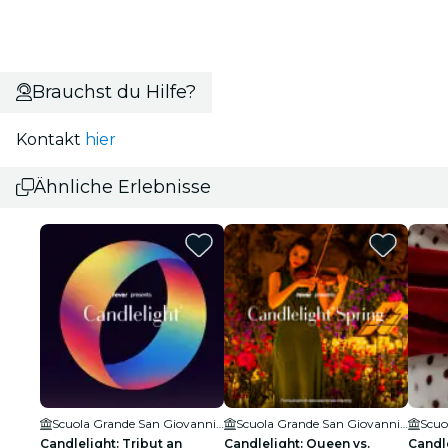
Brauchst du Hilfe?
Kontakt
hier
Ähnliche Erlebnisse
Scuola Grande San Giovanni Evangelista di Venezia
Scuola Grande San Giovanni Evangelista di Venezia
Candlelight: Tribut an
Candlelight: Queen vs.
Candle