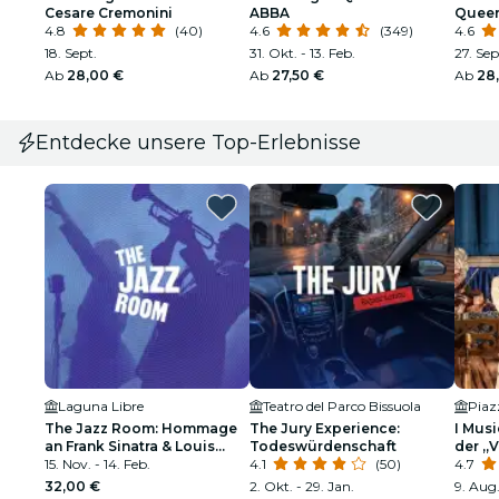
Cesare Cremonini
ABBA
Quee
4.8
(40)
4.6
(349)
4.6
18. Sept.
31. Okt. - 13. Feb.
27. Sep
Ab
28,00 €
Ab
27,50 €
Ab
28
Entdecke unsere Top-Erlebnisse
Laguna Libre
Teatro del Parco Bissuola
Piaz
The Jazz Room: Hommage
The Jury Experience:
I Musi
an Frank Sinatra & Louis
Todeswürdenschaft
der „V
Armstrong
15. Nov. - 14. Feb.
4.1
(50)
Vivald
4.7
32,00 €
2. Okt. - 29. Jan.
9. Aug.