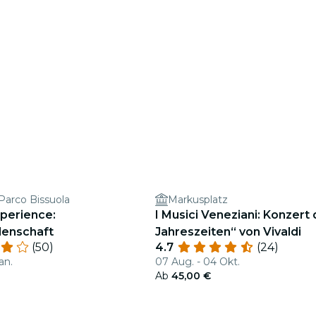
 Parco Bissuola
Markusplatz
xperience:
I Musici Veneziani: Konzert 
enschaft
Jahreszeiten“ von Vivaldi
(50)
4.7
(24)
an.
07 Aug. - 04 Okt.
Ab
45,00 €