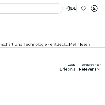
DE
Erkunde die neuesten Ausstellungen und Schaufenster in Venedig. Von Kunst und Geschichte bis hin zu Wissenschaft und Technologie - entdecke faszinierende Ausstellungen, die deine Neugier wecken.
Mehr lesen
Zeigt
Sortieren nach
1
Erlebnis
Relevanz