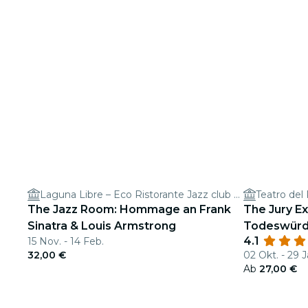
Laguna Libre – Eco Ristorante Jazz club & Cocktail Bar
Teatro del
The Jazz Room: Hommage an Frank
The Jury E
Sinatra & Louis Armstrong
Todeswürd
4.1
15 Nov. - 14 Feb.
32,00 €
02 Okt. - 29 J
Ab
27,00 €