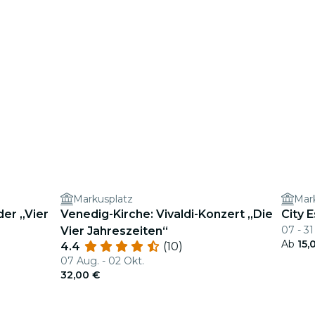
Markusplatz
Mar
der „Vier
Venedig-Kirche: Vivaldi-Konzert „Die
City 
07 - 31
Vier Jahreszeiten“
Ab
15,
4.4
(10)
07 Aug. - 02 Okt.
32,00 €