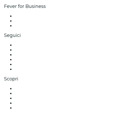
Fever for Business
Eventi privati e biglietti di gruppo
Benefit aziendali
Gift card e voucher aziendali
Seguici
Facebook
X (Twitter)
Instagram
TikTok
LinkedIn
Youtube
Scopri
Luoghi a Nizza
Oggi
Domani
Questa settimana
Questo fine settimana