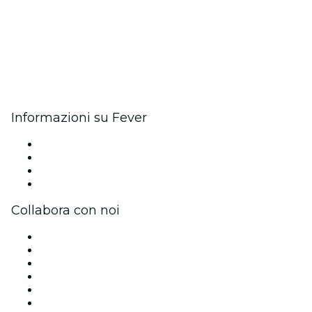
Informazioni su Fever
Stampa
Unisciti al team
Carte regalo
Centro assistenza
Collabora con noi
Gestisci il tuo evento
Pubblica il tuo evento
Eventi aziendali & benefit
Programma di affiliazione
Programma Ambassador e Influencer
Brand partnership