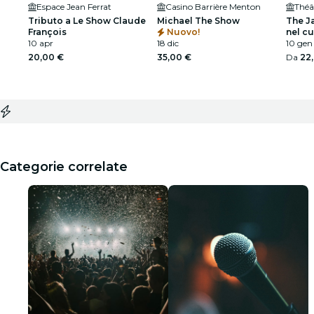
Espace Jean Ferrat
Casino Barrière Menton
Théât
Tributo a Le Show Claude
Michael The Show
The J
François
Nuovo!
nel c
10 apr
18 dic
10 gen
20,00 €
35,00 €
Da
22
Categorie correlate