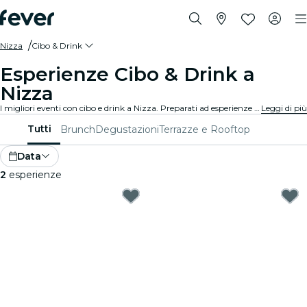
Nizza
Cibo & Drink
Esperienze Cibo & Drink a
Nizza
I migliori eventi con cibo e drink a Nizza. Preparati ad esperienze gourmet irresistibili che soddisfano tutti i gusti.
Leggi di più
Tutti
Brunch
Degustazioni
Terrazze e Rooftop
Data
2
esperienze