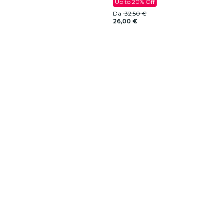
Up to 20% Off
Da
32,50 €
26,00 €