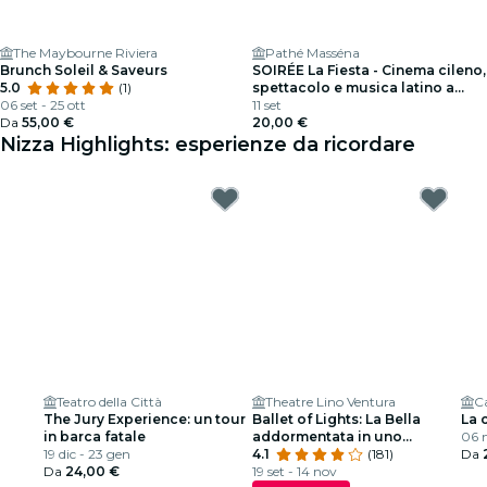
The Maybourne Riviera
Pathé Masséna
Brunch Soleil & Saveurs
SOIRÉE La Fiesta - Cinema cileno,
5.0
(1)
spettacolo e musica latino a
06 set - 25 ott
Nizza
11 set
Da
55,00 €
20,00 €
Nizza Highlights: esperienze da ricordare
Teatro della Città
Theatre Lino Ventura
The Jury Experience: un tour
Ballet of Lights: La Bella
La 
in barca fatale
addormentata in uno
06 
19 dic - 23 gen
spettacolo scintillante
4.1
(181)
Da
Da
24,00 €
19 set - 14 nov