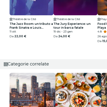
Théâtre de la Cité
Théâtre de la Cité
Pla
The Jazz Room: un tributo a
The Jury Experience: un
Food 
Frank Sinatra e Louis
tour in barca fatale
Playa
Armstrong
11 ott
19 dic - 23 gen
4.8
Da
22,00 €
Da
24,00 €
26 ago
Da
15,
Categorie correlate