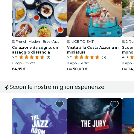
French Modern Breakfast
NICE TO EAT
2 Ru
Colazione da sogno: un
Visita alla Costa Azzurra in
Scopri
assaggio di Francia
miniatura
monop
5.0
(1)
5.0
(3)
4.0
11 ago - 22 ott
9 ago - 31 dic
9 ago -
64,95 €
Da
50,00 €
Da
24
Scopri le nostre migliori esperienze