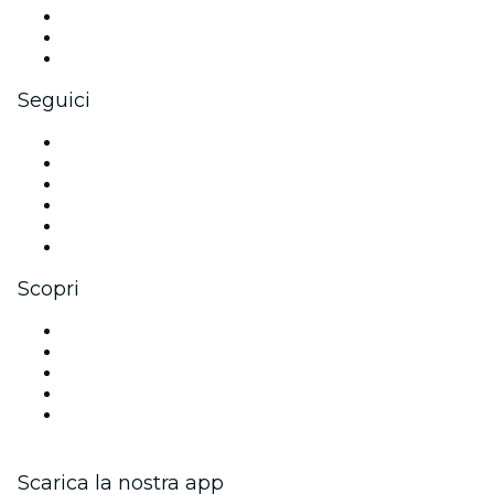
Eventi privati e biglietti di gruppo
Benefit aziendali
Gift card e voucher aziendali
Seguici
Facebook
X (Twitter)
Instagram
TikTok
LinkedIn
Youtube
Scopri
Luoghi a Nizza
Oggi
Domani
Questa settimana
Questo fine settimana
Scarica la nostra app