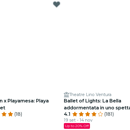
a
Theatre Lino Ventura
n x Playamesa: Playa
Ballet of Lights: La Bella
et
addormentata in uno spett
(18)
4.1
(181)
scintillante
19 set - 14 nov
Up to 20% Off