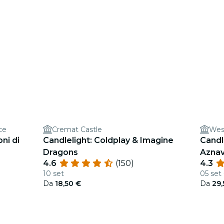
ce
Cremat Castle
West
ni di
Candlelight: Coldplay & Imagine
Candl
Dragons
Azna
4.6
(150)
4.3
10 set
05 set
Da
18,50 €
Da
29,