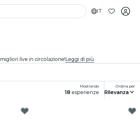
IT
migliori live in circolazione!
Leggi di più
Mostrando
Ordina per
18
esperienze
Rilevanza