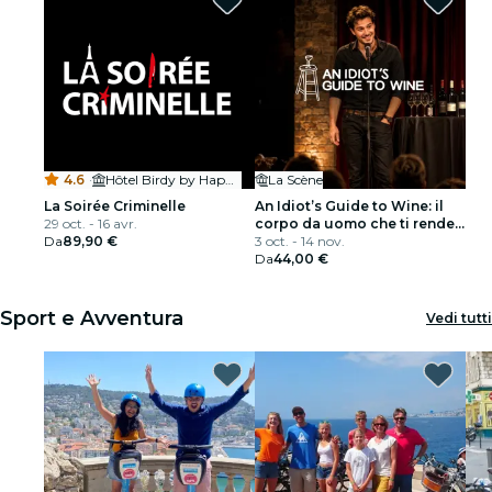
4.6
·
Hôtel Birdy by HappyCulture
La Scène
La Soirée Criminelle
An Idiot’s Guide to Wine: il
29 oct. - 16 avr.
corpo da uomo che ti rende
Da
89,90 €
interessante a una festa
3 oct. - 14 nov.
Da
44,00 €
Sport e Avventura
Vedi tutti