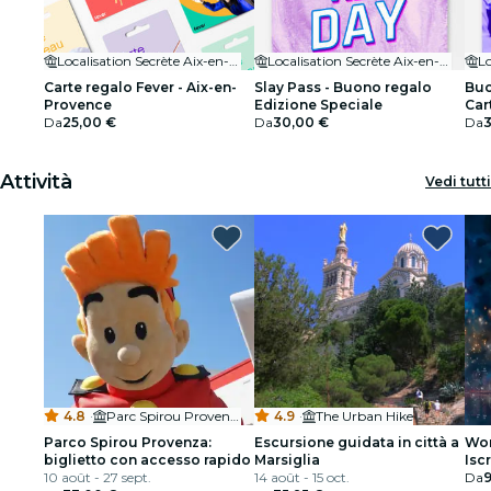
Localisation Secrète Aix-en-Provence
Localisation Secrète Aix-en-Provence
Carte regalo Fever - Aix-en-
Slay Pass - Buono regalo
Buo
Provence
Edizione Speciale
Car
Da
25,00 €
Da
30,00 €
Da
Attività
Vedi tutti
4.8
·
Parc Spirou Provence
4.9
·
The Urban Hike
Parco Spirou Provenza:
Escursione guidata in città a
Wor
biglietto con accesso rapido
Marsiglia
Isc
10 août - 27 sept.
14 août - 15 oct.
da 
Da