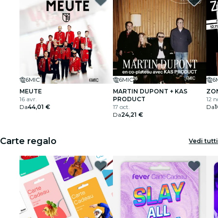
6MIC
6MIC
6
MEUTE
MARTIN DUPONT + KAS
ZON
16 avr.
PRODUCT
12 n
Da
44,01 €
17 oct.
Da
1
Da
24,21 €
Carte regalo
Vedi tutti