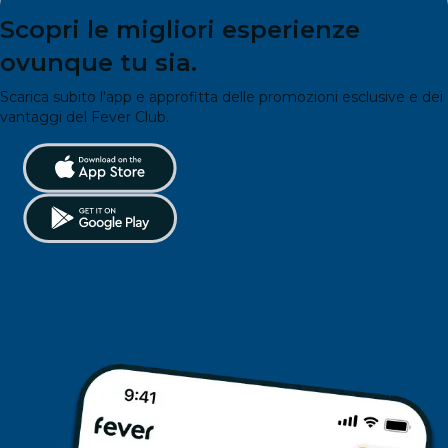
Scopri le migliori esperienze
ovunque tu sia.
Scarica subito l'app e approfitta delle promozioni esclusive e dei
vantaggi del Fever Club.