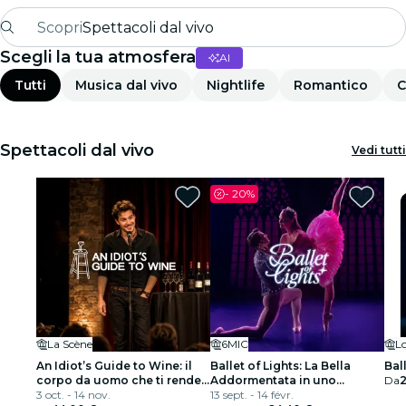
Scopri
Spettacoli dal vivo
Scegli la tua atmosfera
AI
Madrid
Tutti
Musica dal vivo
Nightlife
Romantico
C
Candlelight
Londra
Spettacoli dal vivo
Vedi tutti
Esperienze e città
-
20%
San Paolo
Mostre
Seoul
La Scène
6MIC
Tour città
An Idiot’s Guide to Wine: il
Ballet of Lights: La Bella
Bal
corpo da uomo che ti rende
Addormentata in uno
Da
Concerti
interessante a una festa
3 oct. - 14 nov.
spettacolo scintillante
13 sept. - 14 févr.