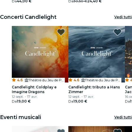
Da
44,00 €
Da
30,50 €
24,40 €
Ristoranti
Concerti Candlelight
Vedi tutti
Cinema
4.6
·
Théâtre du Jeu de Paume
4.6
·
Théâtre du Jeu de Paume
4
Candlelight: Coldplay e
Candlelight: tributo a Hans
Can
Imagine Dragons
Zimmer
Jac
12 sept. - 17 avr.
12 sept. - 17 avr.
16 o
Da
19,00 €
Da
19,00 €
Da
1
Eventi musicali
Vedi tutti