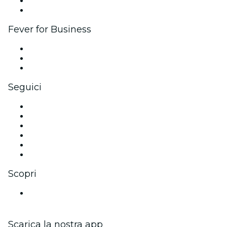
Programma Ambassador e Influencer
Brand partnership
Fever for Business
Eventi privati e biglietti di gruppo
Benefit aziendali
Gift card e voucher aziendali
Seguici
Facebook
X (Twitter)
Instagram
TikTok
LinkedIn
Youtube
Scopri
Luoghi a Aix-en-Provence
Scarica la nostra app