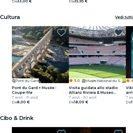
Da
33,00 €
Da
35,95 €
Cultura
Vedi tutti
Pont du Gard
5.0
·
Musée National du Sport
4
Pont du Gard + Musée :
Visita guidata allo stadio
Vik
Coupe-file
Allianz Riviera & Museo
arr
7 août - 31 août
nazionale dello sport
7 août - 30 août
7 ao
Da
8,00 €
Da
18,00 €
Da
1
Cibo & Drink