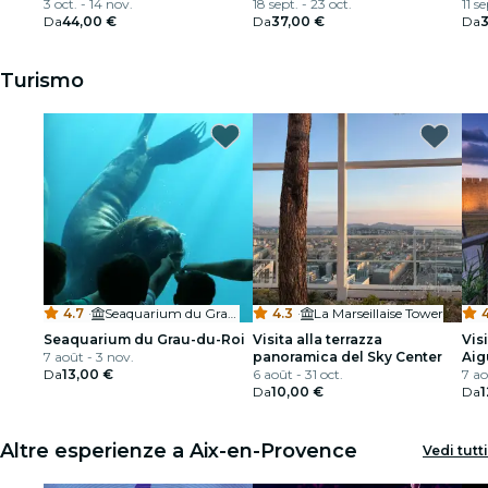
interessante a una festa
3 oct. - 14 nov.
interessante a una festa
18 sept. - 23 oct.
int
11 s
Da
44,00 €
Da
37,00 €
Da
Turismo
4.7
·
Seaquarium du Grau-du-Roi
4.3
·
La Marseillaise Tower
4
Seaquarium du Grau-du-Roi
Visita alla terrazza
Visi
7 août - 3 nov.
panoramica del Sky Center
Aig
Da
13,00 €
6 août - 31 oct.
7 ao
Da
10,00 €
Da
1
Altre esperienze a Aix-en-Provence
Vedi tutti