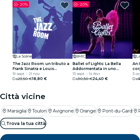
-
20%
-
20%
La Scène
6MIC
L
The Jazz Room: un tributo a
Ballet of Lights: La Bella
An 
Frank Sinatra e Louis
Addormentata in uno
cor
Armstrong
19 sept. - 21 nov.
spettacolo scintillante
13 sept. - 14 févr.
int
3 oc
Da
23,50 €
18,80 €
Da
30,50 €
24,40 €
Da
Città vicine
Marsiglia
Toulon
Avignone
Orange
Pont-du-Gard
Trova la tua città