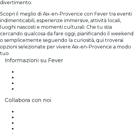
divertimento.
Scopri il meglio di Aix-en-Provence con Fever tra eventi
indimenticabili, esperienze immersive, attività locali,
luoghi nascosti e momenti culturali. Che tu stia
cercando qualcosa da fare oggi, pianificando il weekend
o semplicemente seguendo la curiosità, qui troverai
opzioni selezionate per vivere Aix-en-Provence a modo
tuo.
Informazioni su Fever
Stampa
Unisciti al team
Carte regalo
Centro assistenza
Collabora con noi
Gestisci il tuo evento
Pubblica il tuo evento
Eventi aziendali & benefit
Programma di affiliazione