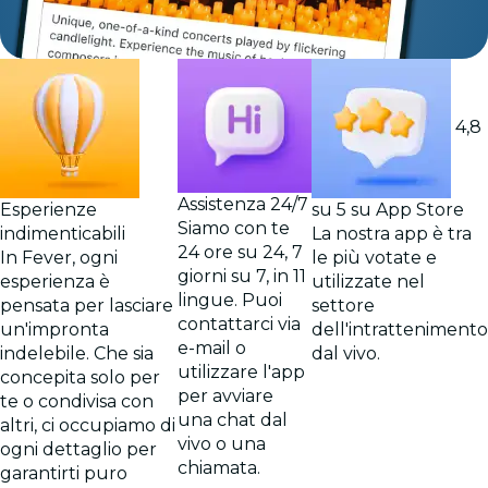
4,8
Assistenza 24/7
Esperienze
su 5 su App Store
Siamo con te
indimenticabili
La nostra app è tra
24 ore su 24, 7
In Fever, ogni
le più votate e
giorni su 7, in 11
esperienza è
utilizzate nel
lingue. Puoi
pensata per lasciare
settore
contattarci via
un'impronta
dell'intrattenimento
e-mail o
indelebile. Che sia
dal vivo.
utilizzare l'app
concepita solo per
per avviare
te o condivisa con
una chat dal
altri, ci occupiamo di
vivo o una
ogni dettaglio per
chiamata.
garantirti puro