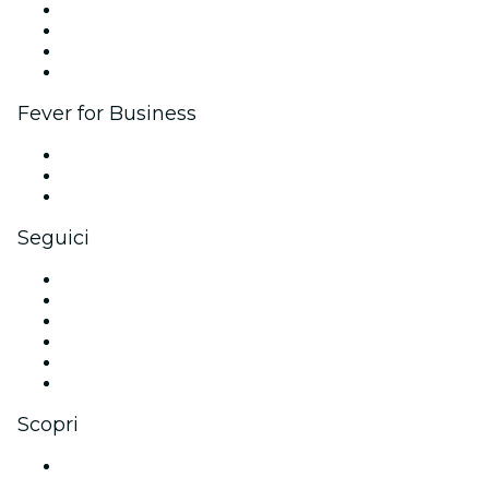
Eventi aziendali & benefit
Programma di affiliazione
Programma Ambassador e Influencer
Brand partnership
Fever for Business
Eventi privati e biglietti di gruppo
Benefit aziendali
Gift card e voucher aziendali
Seguici
Facebook
X (Twitter)
Instagram
TikTok
LinkedIn
Youtube
Scopri
Luoghi a Aix-en-Provence