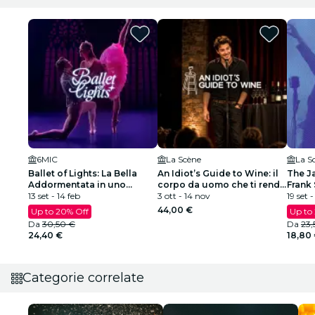
6MIC
La Scène
La S
Ballet of Lights: La Bella
An Idiot’s Guide to Wine: il
The J
Addormentata in uno
corpo da uomo che ti rende
Frank 
spettacolo scintillante
13 set - 14 feb
interessante a una festa
3 ott - 14 nov
Armst
19 set 
44,00 €
Up to 20% Off
Up to
Da
30,50 €
Da
23,
24,40 €
18,80
Categorie correlate