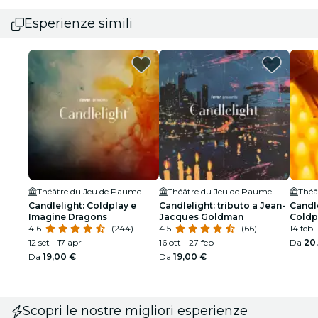
Esperienze simili
Théâtre du Jeu de Paume
Théâtre du Jeu de Paume
Théâ
Candlelight: Coldplay e
Candlelight: tributo a Jean-
Candle
Imagine Dragons
Jacques Goldman
Coldp
4.6
(244)
4.5
(66)
14 feb
12 set - 17 apr
16 ott - 27 feb
Da
20
Da
19,00 €
Da
19,00 €
Scopri le nostre migliori esperienze