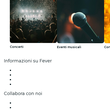
Concerti
Eventi musicali
Con
Informazioni su Fever
Stampa
Unisciti al team
Carte regalo
Centro assistenza
Collabora con noi
Gestisci il tuo evento
Pubblica il tuo evento