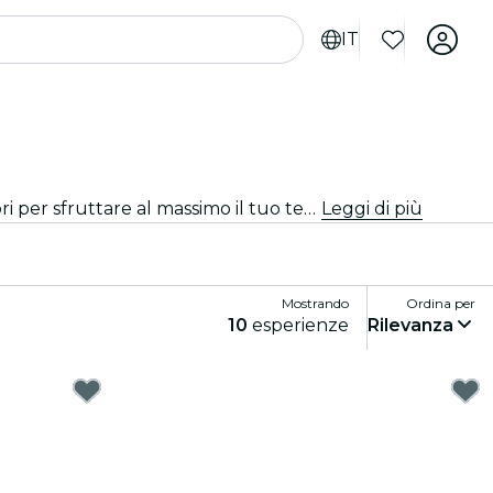
IT
Preparati per emozionanti attività a Nizza. Dalle avventure all'aperto alle esperienze culturali, scopri i modi migliori per sfruttare al massimo il tuo tempo.
Leggi di più
Mostrando
Ordina per
10
esperienze
Rilevanza