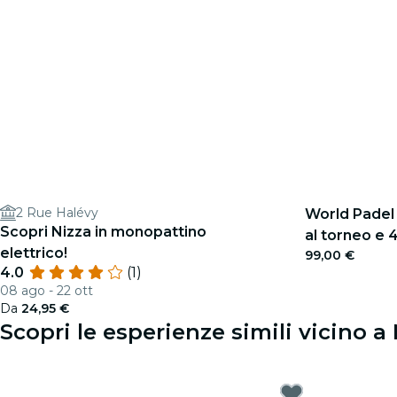
2 Rue Halévy
World Padel 
Scopri Nizza in monopattino
al torneo e 
elettrico!
99,00 €
Barcellona
4.0
(1)
08 ago - 22 ott
Da
24,95 €
Scopri le esperienze simili vicino a