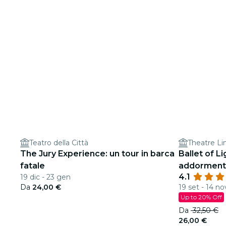
Teatro della Città
Theatre Li
The Jury Experience: un tour in barca
Ballet of Li
fatale
addormenta
4.1
19 dic - 23 gen
scintillante
Da
24,00 €
19 set - 14 no
Up to 20% Off
Da
32,50 €
26,00 €