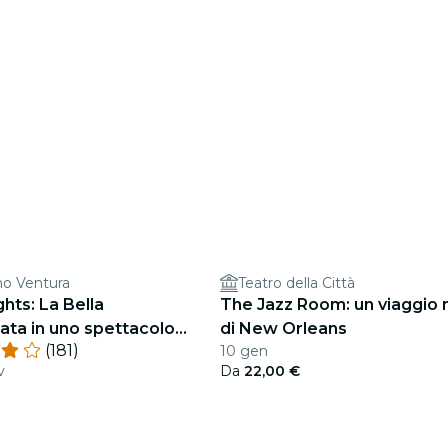
no Ventura
Teatro della Città
ghts: La Bella
The Jazz Room: un viaggio 
ta in uno spettacolo
di New Orleans
(181)
10 gen
v
Da
22,00 €