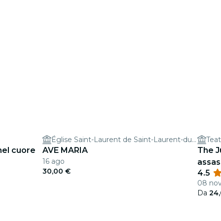
Église Saint-Laurent de Saint-Laurent-du-Var
Teat
nel cuore
AVE MARIA
The Ju
16 ago
assas
30,00 €
4.5
08 nov
Da
24