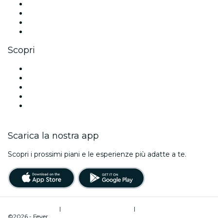
Instagram
TikTok
LinkedIn
Youtube
Scopri
Luoghi a Lisbona
Oggi
Domani
Questa settimana
Questo fine settimana
Scarica la nostra app
Scopri i prossimi piani e le esperienze più adatte a te.
Termini di utilizzo
|
Informativa sulla privacy
|
Gestione dei cookie
©2026 - Fever