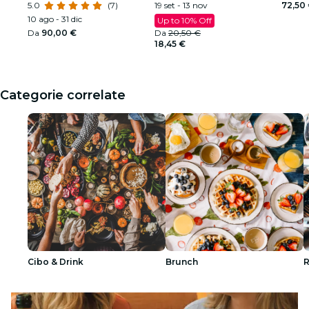
5.0
(7)
Armstrong
19 set - 13 nov
72,50
10 ago - 31 dic
Up to 10% Off
Da
90,00 €
Da
20,50 €
18,45 €
Categorie correlate
Cibo & Drink
Brunch
R