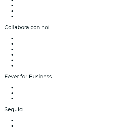
Stampa
Unisciti al team
Carte regalo
Centro assistenza
Collabora con noi
Gestisci il tuo evento
Pubblica il tuo evento
Eventi aziendali & benefit
Programma di affiliazione
Programma Ambassador e Influencer
Brand partnership
Fever for Business
Eventi privati e biglietti di gruppo
Benefit aziendali
Gift card e voucher aziendali
Seguici
Facebook
X (Twitter)