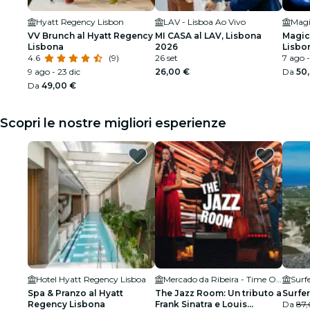
Hyatt Regency Lisbon
LAV - Lisboa Ao Vivo
VV Brunch al Hyatt Regency
MI CASA al LAV, Lisbona
Magic 
Lisbona
2026
Lisbo
4.6
(9)
26 set
7 ago -
9 ago - 23 dic
26,00 €
Da
50
Da
49,00 €
Scopri le nostre migliori esperienze
Hotel Hyatt Regency Lisboa
Mercado da Ribeira - Time Out Market
Surf
Spa & Pranzo al Hyatt
The Jazz Room: Un tributo a
Surfer
Regency Lisbona
Frank Sinatra e Louis
Da
87