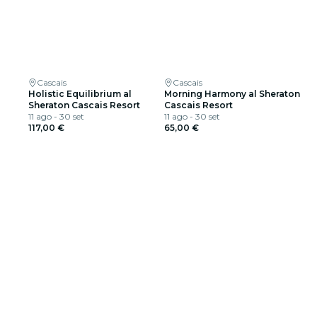
Cascais
Cascais
Holistic Equilibrium al
Morning Harmony al Sheraton
Sheraton Cascais Resort
Cascais Resort
11 ago - 30 set
11 ago - 30 set
117,00 €
65,00 €