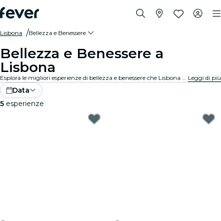
Lisbona
Bellezza e Benessere
Bellezza e Benessere a
Lisbona
Esplora le migliori esperienze di bellezza e benessere che Lisbona ha da offrire! Concediti una gamma di esperienze rigeneranti, tra cui spa rivitalizzanti, ritiri olistici e saloni di alta qualità. Pronto a sentirti rilassato e ringiovanito? Vai avanti, coccolati... te lo meriti!
Leggi di più
Data
5
esperienze