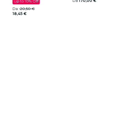
Da
170,00 €
Up to 10% Off
Da
20,50 €
18,45 €