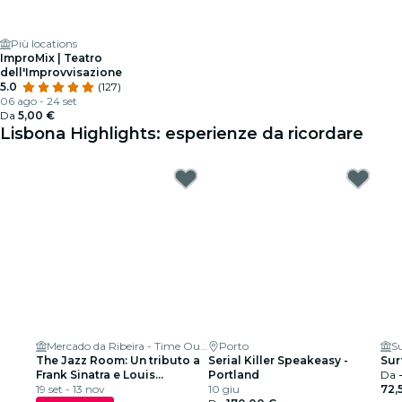
Più locations
ImproMix | Teatro
dell'Improvvisazione
5.0
(127)
06 ago - 24 set
Da
5,00 €
Lisbona Highlights: esperienze da ricordare
Mercado da Ribeira - Time Out Market
Porto
Su
The Jazz Room: Un tributo a
Serial Killer Speakeasy -
Sur
Frank Sinatra e Louis
Portland
Da
Armstrong
19 set - 13 nov
10 giu
72,