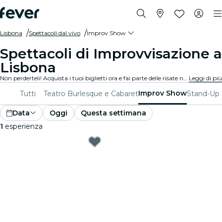
Lisbona
Spettacoli dal vivo
Improv Show
Spettacoli di Improvvisazione a
Lisbona
Non perderteli! Acquista i tuoi biglietti ora e fai parte delle risate nelle migliori location per spettacoli di improvvisazione in tutta Lisbona. Preparati per una serie di risate a crepapelle e momenti indimenticabili!
Leggi di più
Improv Show
Tutti
Teatro
Burlesque e Cabaret
Stand-Up
Data
Oggi
Questa settimana
1
esperienza