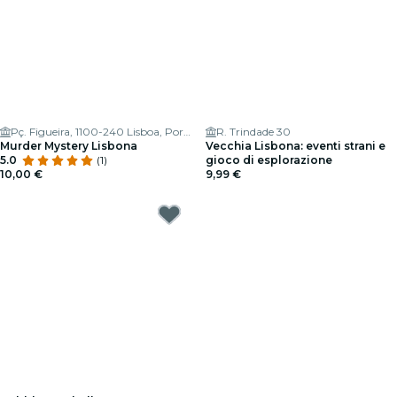
Pç. Figueira, 1100-240 Lisboa, Portugal
R. Trindade 30
Murder Mystery Lisbona
Vecchia Lisbona: eventi strani e
5.0
(1)
gioco di esplorazione
10,00 €
9,99 €