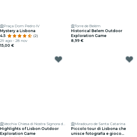
Praça Dom Pedro IV
Torre de Belém
Mystery a Lisbona
Historical Belem Outdoor
4.5
(2)
Exploration Game
29 ago - 28 nov
8,99 €
15,00 €
Vecchia Chiesa di Nostra Signora della Concezione
Miradouro de Santa Catarina
Highlights of Lisbon Outdoor
Piccolo tour di Lisbona che
Exploration Game
unisce fotografia e gioco