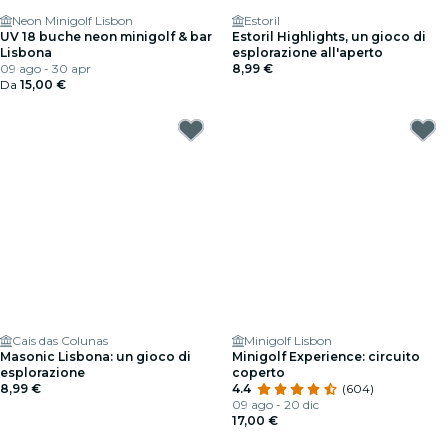
Neon Minigolf Lisbon
Estoril
UV 18 buche neon minigolf & bar
Estoril Highlights, un gioco di
Lisbona
esplorazione all'aperto
09 ago - 30 apr
8,99 €
Da
15,00 €
Cais das Colunas
Minigolf Lisbon
Masonic Lisbona: un gioco di
Minigolf Experience: circuito
esplorazione
coperto
8,99 €
4.4
(604)
09 ago - 20 dic
17,00 €