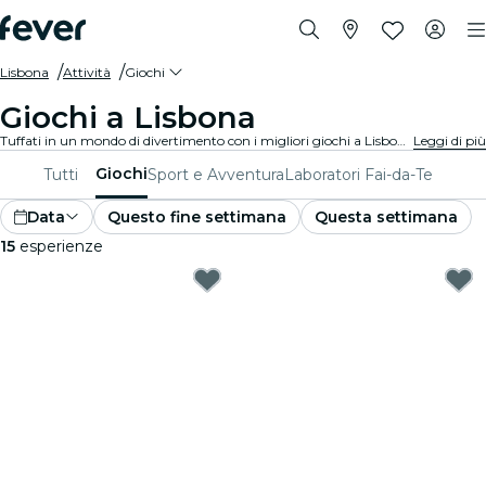
Lisbona
Attività
Giochi
Giochi a Lisbona
Tuffati in un mondo di divertimento con i migliori giochi a Lisbona. Dai giochi da tavolo alle esperienze di realtà virtuale, c'è qualcosa per tutti i gusti.
Leggi di più
Giochi
Tutti
Sport e Avventura
Laboratori Fai-da-Te
Data
Questo fine settimana
Questa settimana
15
esperienze