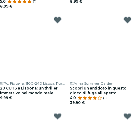
5.0
(1)
all'aperto
8,99 €
8,99 €
Pç. Figueira, 1100-240 Lisboa, Portugal
Anna Sommer Garden
20 CUTS a Lisbona: un thriller
Scopri un antidoto in questo
immersivo nel mondo reale
gioco di fuga all'aperto
9,99 €
4.0
(1)
39,90 €