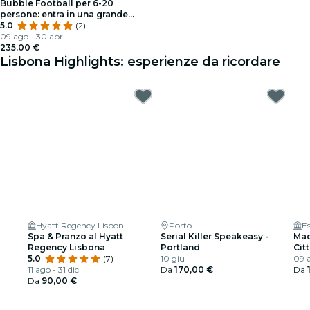
Bubble Football per 6-20
persone: entra in una grande
bolla!
5.0
(2)
09 ago - 30 apr
235,00 €
Lisbona Highlights: esperienze da ricordare
Hyatt Regency Lisbon
Porto
Spa & Pranzo al Hyatt
Serial Killer Speakeasy -
Mac
Regency Lisbona
Portland
Cit
5.0
(7)
10 giu
09 a
11 ago - 31 dic
Da
170,00 €
Da
Da
90,00 €