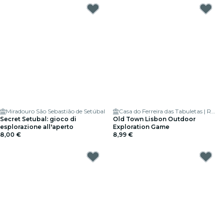
Miradouro São Sebastião de Setúbal
Casa do Ferreira das Tabuletas | Rua Trindade
Secret Setubal: gioco di
Old Town Lisbon Outdoor
esplorazione all'aperto
Exploration Game
8,00 €
8,99 €