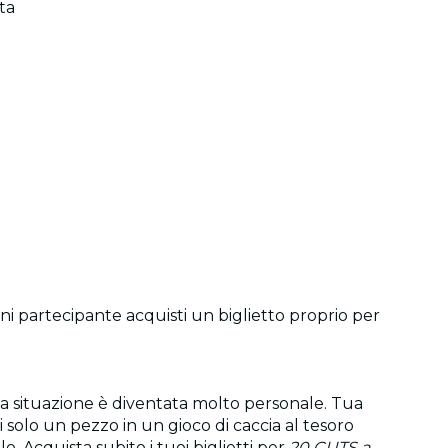
ta
gni partecipante acquisti un biglietto proprio per
 la situazione è diventata molto personale. Tua
 solo un pezzo in un gioco di caccia al tesoro
o. Acquista subito i tuoi biglietti per
20 CUTS a