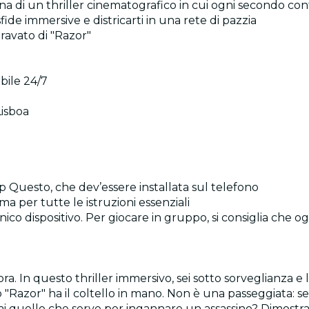
lina di un thriller cinematografico in cui ogni secondo con
sfide immersive e districarti in una rete di pazzia
pravato di "Razor"
ibile 24/7
Lisboa
p Questo, che dev’essere installata sul telefono
ma per tutte le istruzioni essenziali
ico dispositivo. Per giocare in gruppo, si consiglia che o
ra. In questo thriller immersivo, sei sotto sorveglianza e
Razor" ha il coltello in mano. Non è una passeggiata: sei
. Hai quello che serve per ingannare un assassino? Dimostral