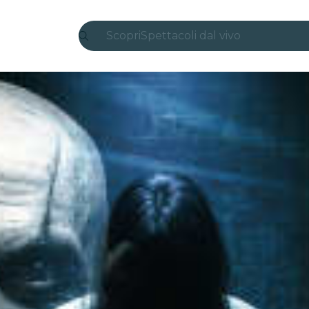
Scopri
Spettacoli dal vivo
Madrid
Candlelight
Londra
Esperienze e città
San Paolo
Mostre
Seoul
Tour città
Concerti