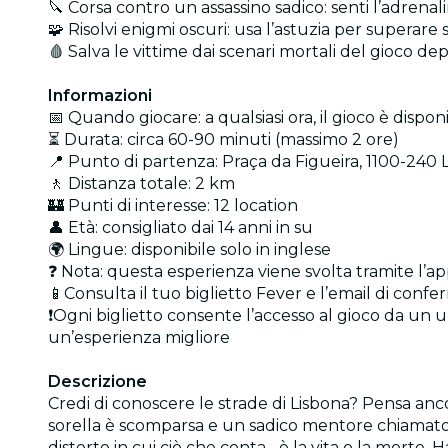
🔪 Corsa contro un assassino sadico: senti l’adrena
🧩 Risolvi enigmi oscuri: usa l’astuzia per superare 
🩸 Salva le vittime dai scenari mortali del gioco de
Informazioni
📅 Quando giocare: a qualsiasi ora, il gioco è dispon
⏳ Durata: circa 60-90 minuti (massimo 2 ore)
📍 Punto di partenza: Praça da Figueira, 1100-240 
🚶 Distanza totale: 2 km
🏰 Punti di interesse: 12 location
👤 Età: consigliato dai 14 anni in su
🌍 Lingue: disponibile solo in inglese
❓ Nota: questa esperienza viene svolta tramite l’ap
📱Consulta il tuo biglietto Fever e l’email di confer
❗Ogni biglietto consente l’accesso al gioco da un un
un’esperienza migliore
Descrizione
Credi di conoscere le strade di Lisbona? Pensa anco
sorella è scomparsa e un sadico mentore chiamato "
distorto in cui ciò che conta... è la vita o la morte