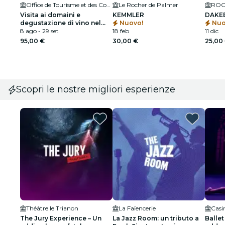
Office de Tourisme et des Congrès de Bordeaux Métropole
Le Rocher de Palmer
ROC
Visita ai domaini e
KEMMLER
DAKE
degustazione di vino nel
Nuovo!
Nuo
Médoc
8 ago - 29 set
18 feb
11 dic
95,00 €
30,00 €
25,00
Scopri le nostre migliori esperienze
Théâtre le Trianon
La Faïencerie
Casi
The Jury Experience – Un
La Jazz Room: un tributo a
Ballet