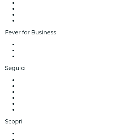
Eventi aziendali & benefit
Programma di affiliazione
Programma Ambassador e Influencer
Brand partnership
Fever for Business
Eventi privati e biglietti di gruppo
Benefit aziendali
Gift card e voucher aziendali
Seguici
Facebook
X (Twitter)
Instagram
TikTok
LinkedIn
Youtube
Scopri
Luoghi a Bordeaux
Oggi