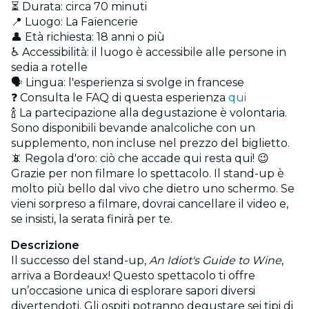
⏳ Durata: circa 70 minuti
📍 Luogo: La Faïencerie
👤 Età richiesta: 18 anni o più
♿ Accessibilità: il luogo è accessibile alle persone in
sedia a rotelle
🗣️ Lingua: l'esperienza si svolge in francese
❓ Consulta le FAQ di questa esperienza
qui
🍾 La partecipazione alla degustazione è volontaria.
Sono disponibili bevande analcoliche con un
supplemento, non incluse nel prezzo del biglietto.
📵 Regola d'oro: ciò che accade qui resta qui! 😉
Grazie per non filmare lo spettacolo. Il stand-up è
molto più bello dal vivo che dietro uno schermo. Se
vieni sorpreso a filmare, dovrai cancellare il video e,
se insisti, la serata finirà per te.
Descrizione
Il successo del stand-up,
An Idiot's Guide to Wine
,
arriva a Bordeaux! Questo spettacolo ti offre
un’occasione unica di esplorare sapori diversi
divertendoti. Gli ospiti potranno degustare sei tipi di