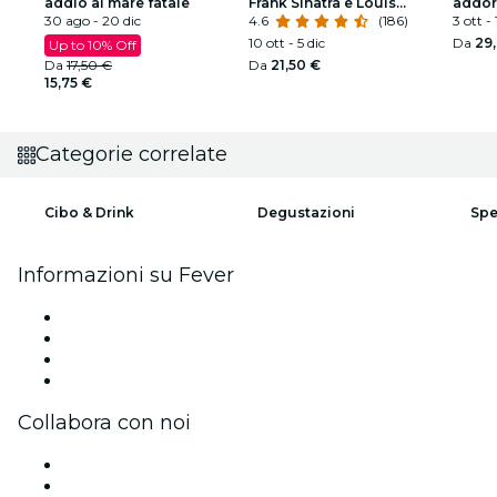
addio al mare fatale
Frank Sinatra e Louis
addor
30 ago - 20 dic
Armstrong
4.6
(186)
spetta
3 ott - 
10 ott - 5 dic
Da
29
Up to 10% Off
Da
17,50 €
Da
21,50 €
15,75 €
Categorie correlate
Cibo & Drink
Degustazioni
Spe
Informazioni su Fever
Stampa
Unisciti al team
Carte regalo
Centro assistenza
Collabora con noi
Gestisci il tuo evento
Pubblica il tuo evento