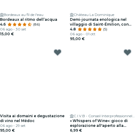
Bordeaux au fil de l'eau
Château La Dominique
Bordeaux al ritmo dell’acqua
Demi-journata enologica nel
4.6
(86)
villaggio di Saint-Émilion, con
06 ago - 30 set
partenza da Bordeaux
4.8
(5)
15,00 €
06 ago - 01 ott
95,00 €
Visita ai domaini e degustazione
C.I.V.B - Conseil Interprofessionnel du Vin de Bordeaux
di vino nel Médoc
« Whispers of Wine»: gioco di
06 ago - 29 set
esplorazione all'aperto alla
95,00 €
scoperta dei grandi cru di
6,99 €