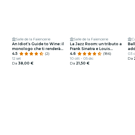
Salle de la Faïencerie
Salle de la Faïencerie
C
An Idiot’s Guide to Wine: il
La Jazz Room: un tributo a
Ball
monologo che ti renderà
Frank Sinatra e Louis
add
interessante a una festa
4.5
(2)
Armstrong
4.6
(186)
spe
03 o
12 set
10 ott - 05 dic
Da
Da
38,00 €
Da
21,50 €