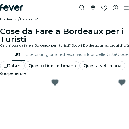
Bordeaux
Turismo
Cose da Fare a Bordeaux per i
Turisti
Cerchi cose da fare a Bordeaux per i turisti? Scopri Bordeaux un'avventura alla volta con queste esperienze emozionanti appositamente pensate per i turisti. Scopri le migliori cose da fare!
Leggi di più
Tutti
Gite di un giorno ed escursioni
Tour delle Città
Crocie
Data
Questo fine settimana
Questa settimana
6
esperienze