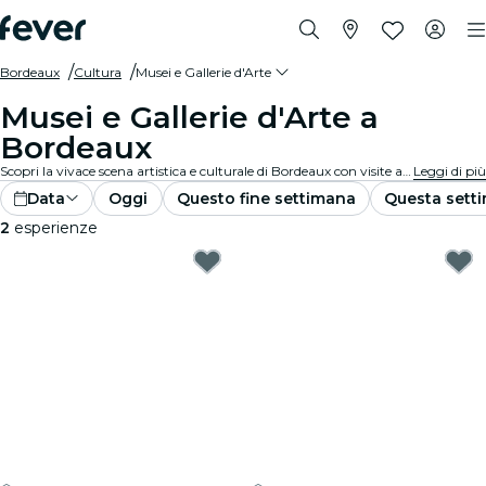
Bordeaux
Cultura
Musei e Gallerie d'Arte
Musei e Gallerie d'Arte a
Bordeaux
Scopri la vivace scena artistica e culturale di Bordeaux con visite alle rinomate gallerie d'arte e musei. Visita collezioni ed esposizioni diverse che ispirano e affascinano.
Leggi di più
Data
Oggi
Questo fine settimana
Questa sett
2
esperienze