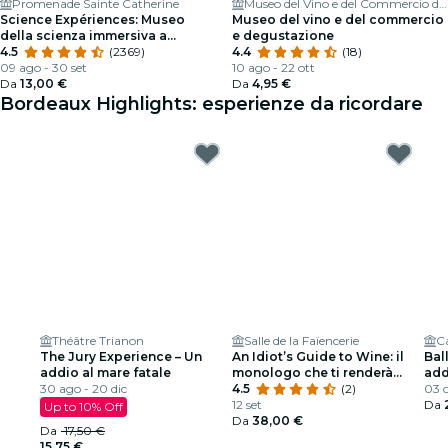
Promenade Sainte Catherine
Museo del Vino e del Commercio di Bordeaux
Science Expériences: Museo
Museo del vino e del commercio
della scienza immersiva a
e degustazione
Bordeaux
4.5
(2369)
4.4
(18)
09 ago - 30 set
10 ago - 22 ott
Da
13,00 €
Da
4,95 €
Bordeaux Highlights: esperienze da ricordare
Théâtre Trianon
Salle de la Faïencerie
C
The Jury Experience – Un
An Idiot’s Guide to Wine: il
Ball
addio al mare fatale
monologo che ti renderà
add
30 ago - 20 dic
interessante a una festa
4.5
(2)
spe
03 o
12 set
Da
Up to 10% Off
Da
38,00 €
Da
17,50 €
15,75 €