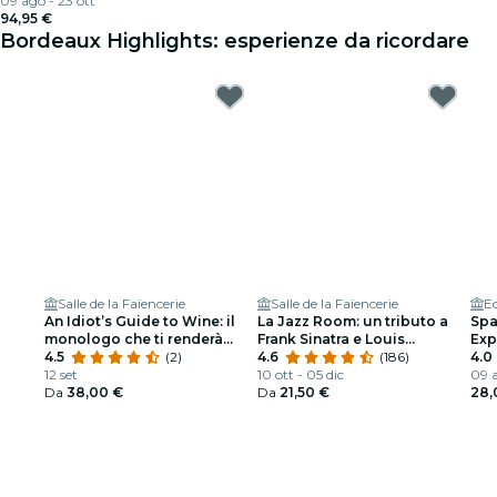
09 ago - 23 ott
94,95 €
Bordeaux Highlights: esperienze da ricordare
Salle de la Faïencerie
Salle de la Faïencerie
E
An Idiot’s Guide to Wine: il
La Jazz Room: un tributo a
Spa
monologo che ti renderà
Frank Sinatra e Louis
Exp
interessante a una festa
4.5
(2)
Armstrong
4.6
(186)
4.0
12 set
10 ott - 05 dic
09 a
Da
38,00 €
Da
21,50 €
28,