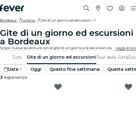
Bordeaux
Turismo
Gite di un giorno ed escursioni
Gite di un giorno ed escursioni
a Bordeaux
Scopri nuove avventure con le gite di un giorno e le escursioni da Bordeaux. Esplora le attrazioni vicine, i paesaggi mozzafiato e i siti culturali insieme a delle guide esperte. Una giornata di esplorazione e scoperta, perfetta per chi vuole vivere il meglio della regione.
Leggi di più
Gite di un giorno ed escursioni
Tutti
Tour delle Città
Croc
Data
Oggi
Questo fine settimana
Questa sett
3
esperienze