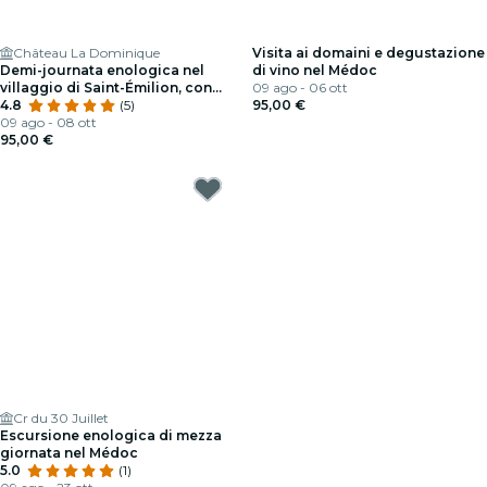
Château La Dominique
Visita ai domaini e degustazione
Demi-journata enologica nel
di vino nel Médoc
villaggio di Saint-Émilion, con
09 ago - 06 ott
partenza da Bordeaux
4.8
(5)
95,00 €
09 ago - 08 ott
95,00 €
Cr du 30 Juillet
Escursione enologica di mezza
giornata nel Médoc
5.0
(1)