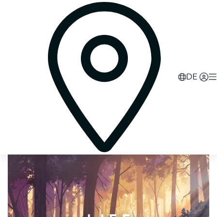
0
d
00
h
10
m
09
s
DE