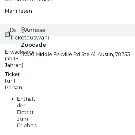
Mehr lesen
Datums- und
Anreise
Ticketauswahl
Zoocade
Erwachsene
11000 Middle Fiskville Rd Ste A1, Austin, 78753
(ab 18
Jahren)
Ticket
für 1
Person
Enthält
den
Eintritt
zum
Erlebnis