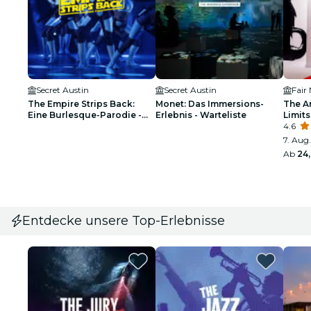
Secret Austin
Secret Austin
Fair
The Empire Strips Back:
Monet: Das Immersions-
The Ar
Eine Burlesque-Parodie -
Erlebnis - Warteliste
Limits
Austin - Warteliste
4.6
7. Aug.
Ab
24
Entdecke unsere Top-Erlebnisse