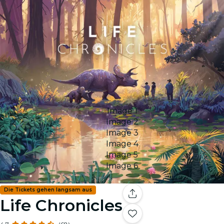
Image 1
Image 2
Image 3
Image 4
Image 5
Image 6
Die Tickets gehen langsam aus
Life Chronicles