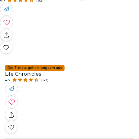
4.7
(68)
Die Tickets gehen langsam aus
Life Chronicles
4.7
(68)