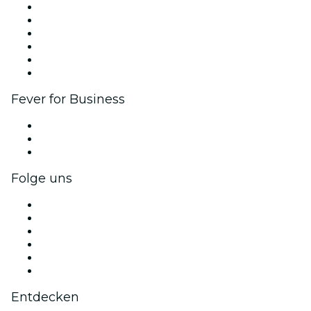
Fever Zone
Veröffentliche dein Event
Firmenevents & -vorteile
Affiliate-Programm
Botschafter & Influencer-Programm
Markenpartnerschaften
Fever for Business
Privatveranstaltungen & Gruppentickets
Firmenvorteile
Firmengeschenkkarten und -gutscheine
Folge uns
Facebook
X (Twitter)
Instagram
TikTok
LinkedIn
YouTube
Entdecken