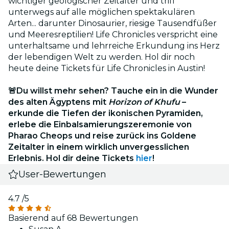
wichtiger geologischer Zeitalter und triff
unterwegs auf alle möglichen spektakulären
Arten... darunter Dinosaurier, riesige Tausendfüßer
und Meeresreptilien! Life Chronicles verspricht eine
unterhaltsame und lehrreiche Erkundung ins Herz
der lebendigen Welt zu werden. Hol dir noch
heute deine Tickets für Life Chronicles in Austin!
🚨Du willst mehr sehen? Tauche ein in die Wunder
des alten Ägyptens mit
Horizon of Khufu
–
erkunde die Tiefen der ikonischen Pyramiden,
erlebe die Einbalsamierungszeremonie von
Pharao Cheops und reise zurück ins Goldene
Zeitalter in einem wirklich unvergesslichen
Erlebnis. Hol dir deine Tickets
hier
!
User-Bewertungen
4.7
/5
Basierend auf 68 Bewertungen