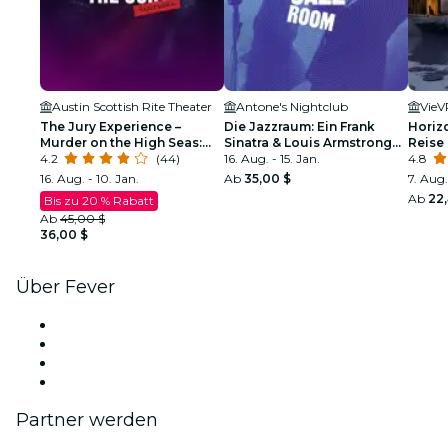
Austin Scottish Rite Theater
Antone's Nightclub
VieV
The Jury Experience –
Die Jazzraum: Ein Frank
Horizo
Murder on the High Seas:
Sinatra & Louis Armstrong
Reise
Freundschaften, die
4.2
(44)
Tribut
16. Aug. - 15. Jan.
4.8
zerbrechen – Kann Austin
16. Aug. - 10. Jan.
Ab
35,00 $
7. Aug.
Gerechtigkeit walten
Ab
22
Bis zu 20 % Rabatt
lassen?
Ab
45,00 $
36,00 $
Über Fever
Presse
Wir stellen ein!
Geschenkgutscheine
Hilfe-Center
Partner werden