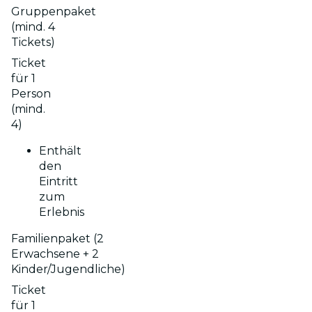
Gruppenpaket
(mind. 4
Tickets)
Ticket
für 1
Person
(mind.
4)
Enthält
den
Eintritt
zum
Erlebnis
Familienpaket (2
Erwachsene + 2
Kinder/Jugendliche)
Ticket
für 1