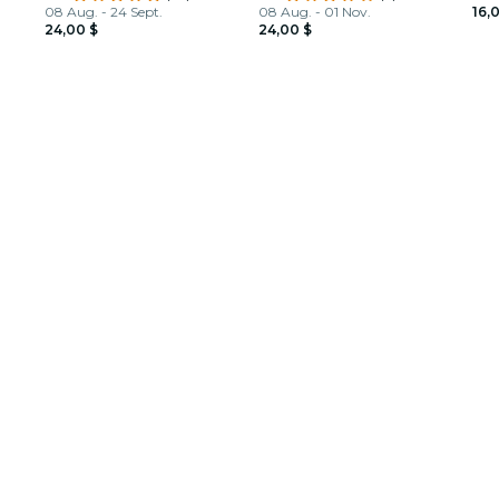
08 Aug. - 24 Sept.
08 Aug. - 01 Nov.
16,
24,00 $
24,00 $