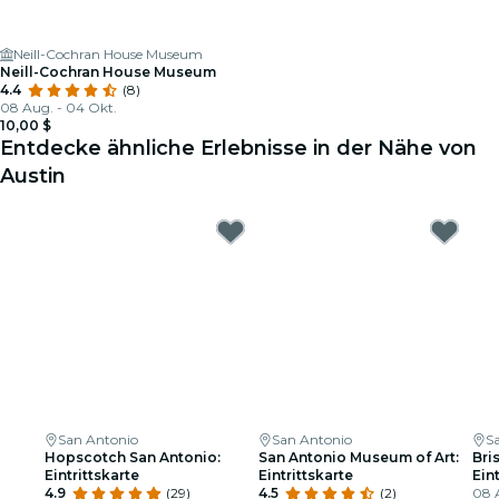
Neill-Cochran House Museum
Neill-Cochran House Museum
4.4
(8)
08 Aug. - 04 Okt.
10,00 $
Entdecke ähnliche Erlebnisse in der Nähe von
Austin
San Antonio
San Antonio
S
Hopscotch San Antonio:
San Antonio Museum of Art:
Bri
Eintrittskarte
Eintrittskarte
Ein
4.9
(29)
4.5
(2)
08 