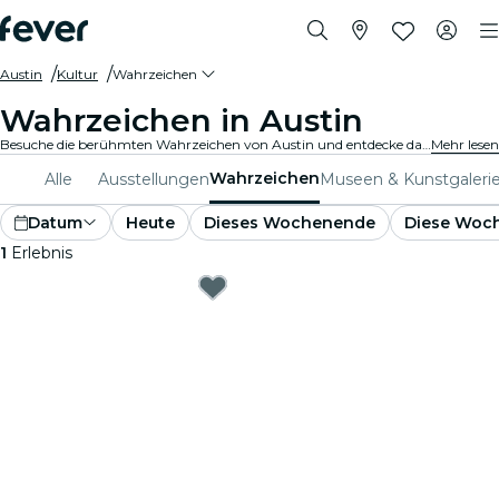
Austin
Kultur
Wahrzeichen
Wahrzeichen in Austin
Besuche die berühmten Wahrzeichen von Austin und entdecke das reiche kulturelle Erbe. Von ikonischen Stätten bis hin zu architektonischen Wunderwerken bieten diese Wahrzeichen einen Einblick in die Vergangenheit und Gegenwart der Stadt. Mach dich bereit für ein unvergessliches Erlebnis.
Mehr lesen
Wahrzeichen
Alle
Ausstellungen
Museen & Kunstgaleri
Datum
Heute
Dieses Wochenende
Diese Woc
1
Erlebnis