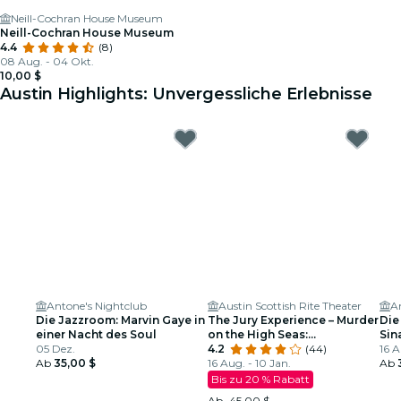
Neill-Cochran House Museum
Neill-Cochran House Museum
4.4
(8)
08 Aug. - 04 Okt.
10,00 $
Austin Highlights: Unvergessliche Erlebnisse
Antone's Nightclub
Austin Scottish Rite Theater
A
Die Jazzroom: Marvin Gaye in
The Jury Experience – Murder
Die
einer Nacht des Soul
on the High Seas:
Sin
05 Dez.
Freundschaften, die
4.2
(44)
Tri
16 A
Ab
35,00 $
zerbrechen – Kann Austin
16 Aug. - 10 Jan.
Ab
Gerechtigkeit walten lassen?
Bis zu 20 % Rabatt
Ab
45,00 $