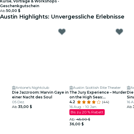
Kurse, Vorträge & Workshops -
Geschenkgutschein
Ab
50,00 $
Austin Highlights: Unvergessliche Erlebnisse
Antone's Nightclub
Austin Scottish Rite Theater
A
Die Jazzroom: Marvin Gaye in
The Jury Experience – Murder
Die
einer Nacht des Soul
on the High Seas:
Sin
05 Dez.
Freundschaften, die
4.2
(44)
Tri
16 A
Ab
35,00 $
zerbrechen – Kann Austin
16 Aug. - 10 Jan.
Ab
Gerechtigkeit walten lassen?
Bis zu 20 % Rabatt
Ab
45,00 $
36,00 $